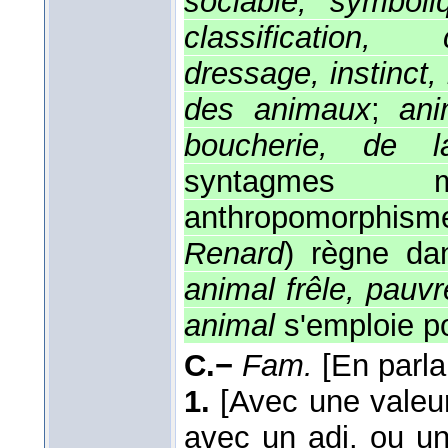
sociable, symboliq
classification,
dressage, instinct,
des animaux
;
ani
boucherie, de lab
syntagmes m
anthropomorphis
Renard
) règne dan
animal frêle, pauvre
animal
s'emploie po
C.−
Fam.
[En parl
1.
[Avec une valeur
avec un adj. ou un 