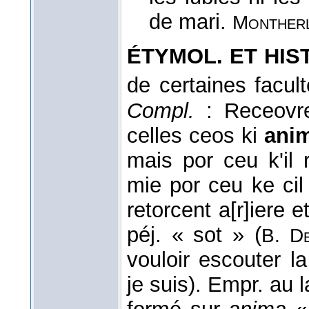
de mari.
Monther
ÉTYMOL. ET HIST
de certaines facult
Compl.
: Receovre
celles ceos ki
ani
mais por ceu k'il r
mie por ceu ke cil 
retorcent a[r]iere 
péj. « sot » (
B. De
vouloir escouter 
je suis). Empr. au l