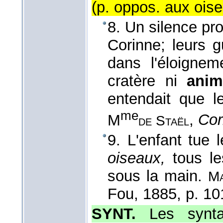
(p. oppos. aux oise
8. Un silence pr
Corinne; leurs g
dans l'éloigne
cratère ni
anim
entendait que l
me
M
,
Cor
de Staël
9. L'enfant tue 
oiseaux,
tous l
sous la main.
Ma
Fou
, 1885
, p. 10
SYNT.
Les synt