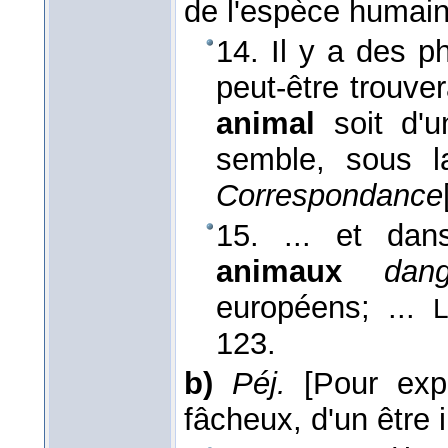
de l'espèce humain
14. Il y a des ph
peut-être trouve
animal
soit d'u
semble, sous la
Correspondance
15. ... et dans
animaux
dan
européens; ...
L
123.
b)
Péj.
[Pour exp
fâcheux, d'un être in