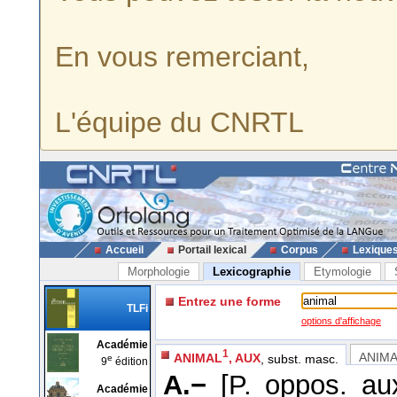
En vous remerciant,
L'équipe du CNRTL
Accueil
Portail lexical
Corpus
Lexique
Morphologie
Lexicographie
Etymologie
Entrez une forme
TLFi
options d'affichage
Académie
1
ANIM
ANIMAL
, AUX
, subst. masc.
e
9
édition
A.−
[P. oppos. au
Académie