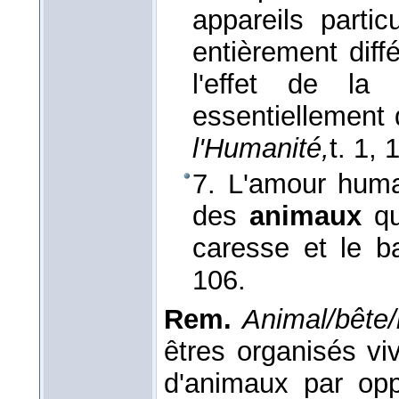
appareils parti
entièrement diff
l'effet de la
essentiellement d
l'Humanité,
t. 1
, 
7. L'amour huma
des
animaux
qu
caresse et le b
106.
Rem.
Animal/bête/
êtres organisés vi
d'animaux par op