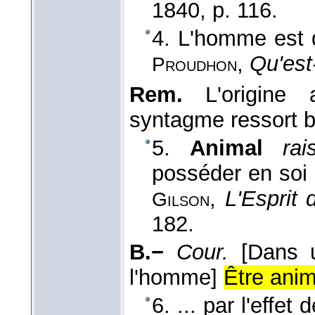
1840
, p. 116.
4. L'homme est
,
Qu'est
Proudhon
Rem.
L'origine a
syntagme ressort b
5.
Animal
rai
posséder en soi 
,
L'Esprit 
Gilson
182.
B.−
Cour.
[Dans 
l'homme]
Être ani
6. ... par l'effet