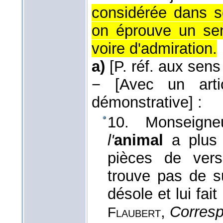
considérée dans s
on éprouve un sen
voire d'admiration.
a)
[P. réf. aux sens
−
[Avec un arti
démonstrative]
:
10. Monseigne
l'
animal
a plus d
pièces de ver
trouve pas de su
désole et lui fai
,
Corres
Flaubert