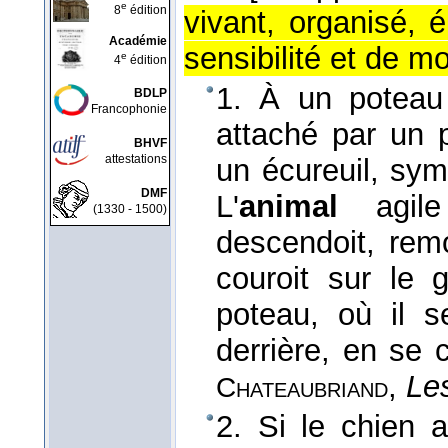
e
8
édition
vivant, organisé,
Académie
sensibilité et de mob
e
4
édition
1. À un poteau 
BDLP
Francophonie
attaché par un 
BHVF
attestations
un écureuil, sym
DMF
L'
animal
agile 
(1330 - 1500)
descendoit, remo
couroit sur le 
poteau, où il s
derrière, en se 
,
Le
Chateaubriand
2. Si le chien av