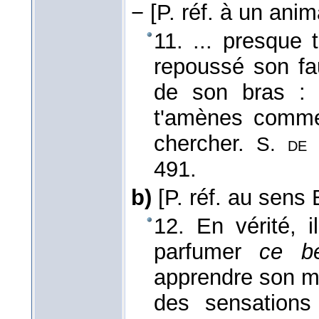
−
[P. réf. à un anim
11. ... presque t
repoussé son fau
de son bras 
t'amènes comme ç
chercher.
S. de 
491.
b)
[P. réf. au sens 
12. En vérité, il
parfumer
ce b
apprendre son mét
des sensations 