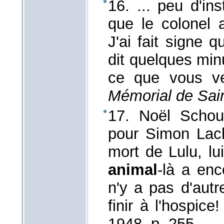
16. ... peu d'in
que le colonel a
J'ai fait signe q
dit quelques minu
ce que vous v
Mémorial de Sai
17. Noël Schoud
pour Simon Lach
mort de Lulu, lu
animal
-là a enc
n'y a pas d'autre
finir à l'hospice
1948
, p. 255.