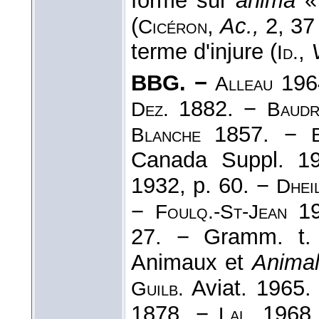
formé sur
anima
«
(
,
Ac.,
2, 37
Cicéron
terme d'injure (
,
Id.
BBG. −
1964
Alleau
1882. −
Dez.
Baudr
1857. −
Blanche
Canada Suppl. 1
1932, p. 60. −
Dhei
−
19
Foulq.-St-Jean
27. − Gramm. t
Animaux et
Animal
Aviat. 1965
Guilb.
1878. −
1968.
Lal.