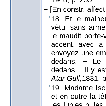
−
[En constr. affec
18. Et le malhe
vêtu, sans arme
le maudit porte-
accent, avec la
envoyez une emb
dedans. − Le c
dedans... Il y es
Atar-Gull,
1831
, p
19. Madame Isott
et en outre la tê
les lubies ni l