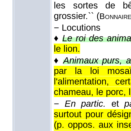
les sortes de bêt
grossier.`` (
Bonnair
−
Locutions
♦
Le roi des anima
le lion.
♦
Animaux purs, a
par la loi mosa
l'alimentation, ce
chameau, le porc, le
−
En partic.
et
p
surtout pour désig
(p. oppos. aux inse