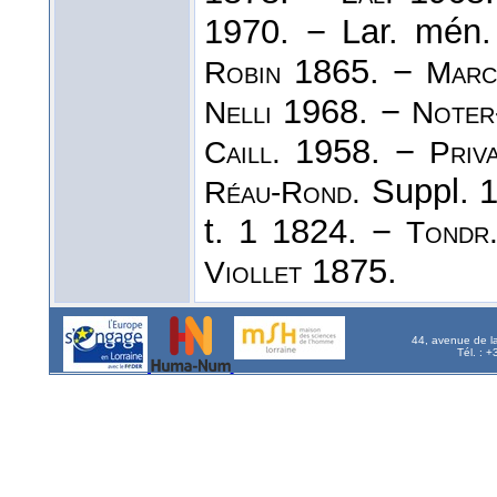
1970. − Lar. mén
1865. −
Robin
Marc
1968. −
Nelli
Noter
1958. −
Caill.
Priv
Suppl. 
Réau-Rond.
t. 1 1824. −
Tondr.
1875.
Viollet
44, avenue de l
Tél. : 