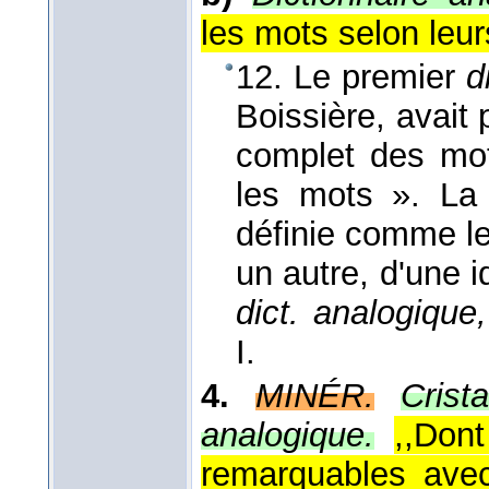
les mots selon leur
12. Le premier
d
Boissière, avait 
complet des mot
les mots ». La 
définie comme le
un autre, d'une 
dict. analogique,
I.
4.
MINÉR.
Crist
analogique.
,,Don
remarquables ave