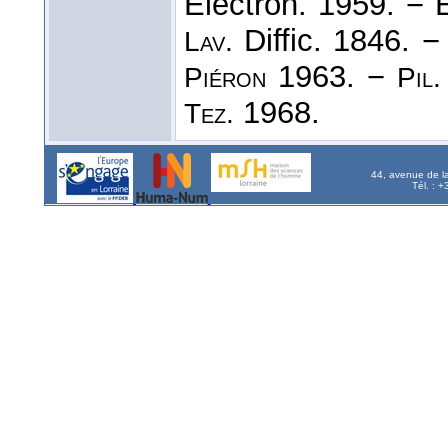
Électron. 1959. − 
Diffic. 1846. 
Lav.
1963. −
Piéron
Pil.
1968.
Tez.
44, avenue de l
Tél. : 