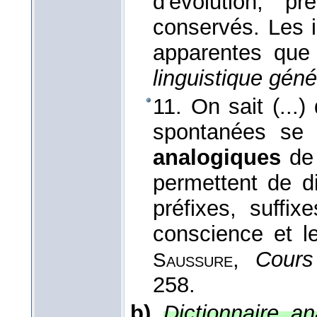
d'évolution, p
conservés. Les i
apparentes que 
linguistique géné
11. On sait (...
spontanées se 
analogiques
de
permettent de di
préfixes, suffi
conscience et l
,
Cours
Saussure
258.
b)
Dictionnaire an