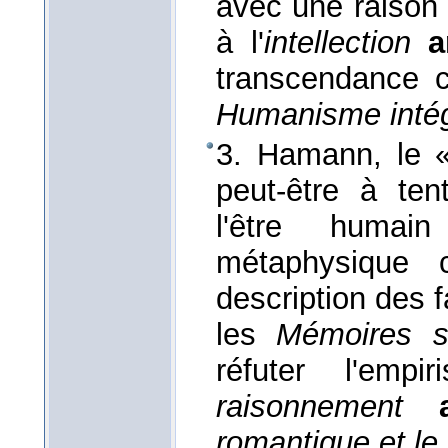
avec une raison 
à l'
intellection
a
transcendance 
Humanisme intég
3. Hamann, le «
peut-être à te
l'être huma
métaphysique c
description des 
les
Mémoires s
réfuter l'emp
raisonnement
romantique et le 