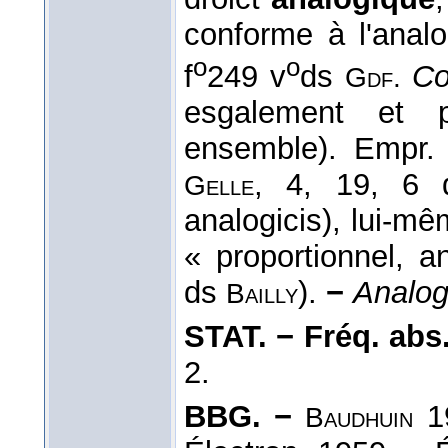
conforme à l'analo
o
o
f
249 v
ds
Co
Gdf.
esgalement et 
ensemble). Empr.
, 4, 19, 6
Gelle
analogicis), lui-mêm
« proportionnel, a
ds
).
−
Analog
Bailly
STAT. − Fréq. abs. 
2.
BBG. −
1
Baudhuin