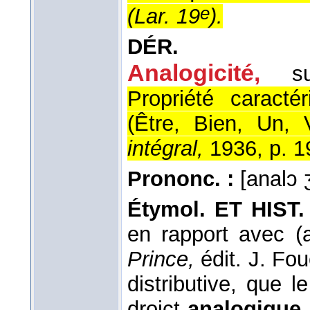
e
(
Lar. 19
).
DÉR.
Analogicité,
s
Propriété caracté
(Être, Bien, Un, V
intégral,
1936, p. 1
Prononc. :
[analɔ 
Étymol. ET HIST.
en rapport avec (
Prince,
édit. J. Fo
distributive, que l
droict
analogique
,