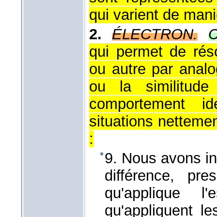
qui varient de maniè
2.
ÉLECTRON.
C
qui permet de ré
ou autre par analo
ou la similitud
comportement id
situations nettement
:
9. Nous avons in
différence, pr
qu'applique l
qu'appliquent l