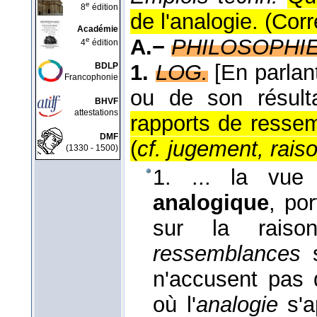
e
8
édition
de l'analogie. (Co
Académie
A.−
PHILOSOPHI
e
4
édition
1.
LOG.
[En parlan
BDLP
Francophonie
ou de son résulta
BHVF
attestations
rapports de ressem
DMF
(
cf. jugement, rai
(1330 - 1500)
1. ... la vue
analogique
, po
sur la rai
ressemblances
s
n'accusent pas
où l'
analogie
s'a