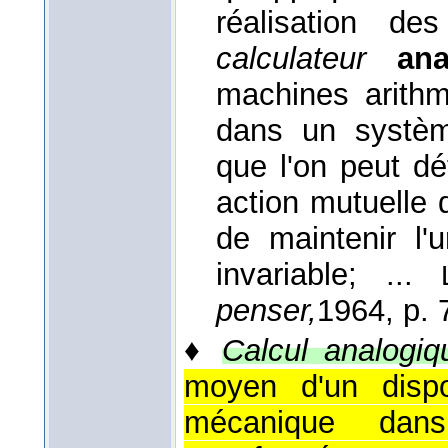
réalisation d
calculateur
ana
machines arithm
dans un systèm
que l'on peut dé
action mutuelle
de maintenir l
invariable; ...
penser,
1964
, p. 
♦
Calcul analogiq
moyen d'un dispos
mécanique dan