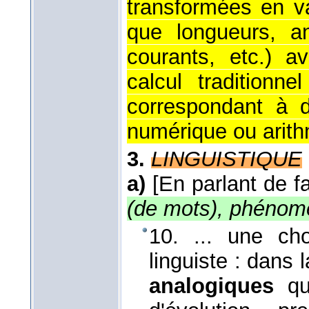
transformées en va
que longueurs, an
courants, etc.) a
calcul traditionn
correspondant à d
numérique ou arithm
3.
LINGUISTIQUE
a)
[En parlant de fa
(de mots), phénom
10. ... une cho
linguiste : dan
analogiques
qu