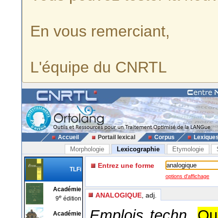
En vous remerciant,
L'équipe du CNRTL
Accueil
Portail lexical
Corpus
Lexique
Morphologie
Lexicographie
Etymologie
Entrez une forme
TLFi
options d'affichage
Académie
ANALOGIQUE
, adj.
e
9
édition
Emplois techn.
Qui
Académie