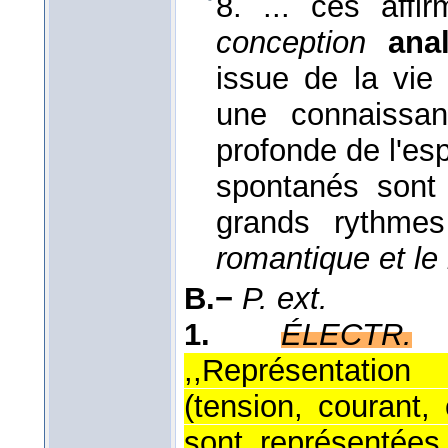
8. ... ces affi
conception
ana
issue de la vie
une connaissan
profonde de l'esp
spontanés sont 
grands rythmes
romantique et le 
B.−
P. ext.
1.
ÉLECTR.
,,Représentatio
(tension, courant,
sont représentées