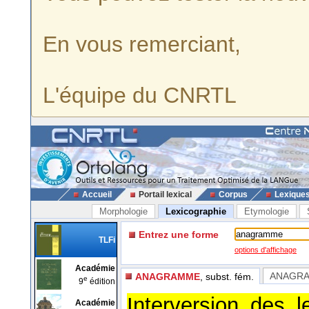
En vous remerciant,
L'équipe du CNRTL
Accueil
Portail lexical
Corpus
Lexique
Morphologie
Lexicographie
Etymologie
Entrez une forme
TLFi
options d'affichage
Académie
ANAGR
ANAGRAMME
, subst. fém.
e
9
édition
Interversion des 
Académie