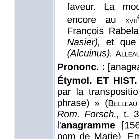
faveur. La m
encore au
xvii
François Rabel
Nasier),
et que C
(Alcuinus).
Allea
Prononc. :
[anagʀ
Étymol. ET HIST.
par la transpositi
phrase) » (
Bellea
Rom. Forsch.,
t. 3
l'
anagramme
[156
nom de Marie). Emp