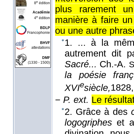
e
8
édition
plus rarement u
Académie
manière à faire u
e
4
édition
ou une autre phrase
BDLP
Francophonie
1. ... à la mê
BHVF
attestations
autrement dit 
DMF
Sacré...
Ch.-A.
S
(1330 - 1500)
la poésie fran
e
XVI
siècle,
1828
−
P. ext.
Le résulta
2. Grâce à des
logogriphes
et a
divination, nous