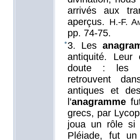
arrivés aux tr
aperçus.
H.-F. A
pp. 74-75.
3. Les
anagra
antiquité. Leur
doute : les
retrouvent dan
antiques et des
l'
anagramme
fut
grecs, par Lyco
joua un rôle si
Pléiade, fut u