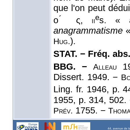
que l'on peut déduir
e
ο ́ ς,
s. « 
ii
anagrammatisme
).
Hug.
STAT. − Fréq. abs. l
BBG. −
19
Alleau
Dissert. 1949. −
Bo
Ling. fr. 1946, p. 
1955, p. 314, 502.
1755. −
Prév.
Thom
44, avenue de l