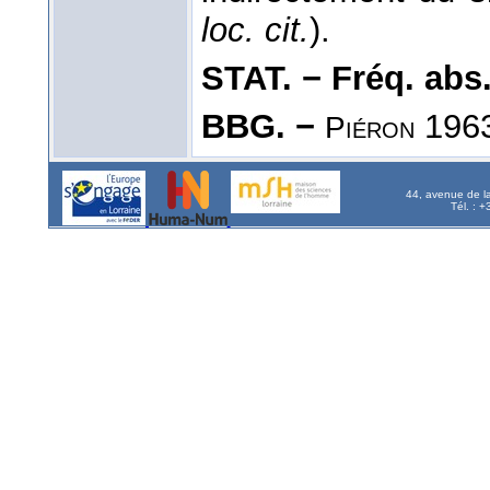
loc. cit.
).
STAT. − Fréq. abs. l
BBG. −
1963
Piéron
44, avenue de l
Tél. : 