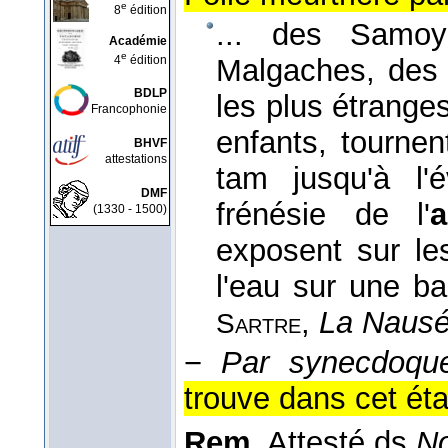
e
8
édition
... des Samo
Académie
e
4
édition
Malgaches, des 
BDLP
les plus étrange
Francophonie
enfants, tourne
BHVF
attestations
tam jusqu'à l'
DMF
frénésie de l'
(1330 - 1500)
exposent sur les
l'eau sur une ba
,
La Nausé
Sartre
−
Par synecdoque
trouve dans cet état
Rem.
Attesté ds
No