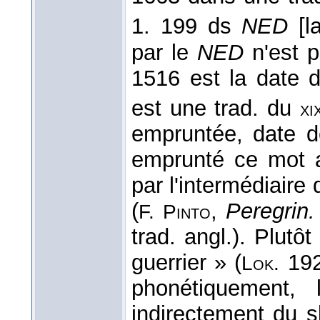
1. 199 ds
NED
[l
par le
NED
n'est p
1516 est la date de
est une trad. du
xi
empruntée, date 
emprunté ce mot 
par l'intermédiaire 
(
,
Peregrin.
F. Pinto
trad. angl.). Plut
guerrier » (
19
Lok.
phonétiquement,
indirectement du s