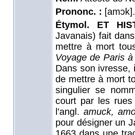
Prononc. :
[amɔk]
Étymol. ET HIS
Javanais) fait dans
mettre à mort tous
Voyage de Paris à
Dans son ivresse, il
de mettre à mort t
singulier se no
court par les rue
l'angl.
amuck, amo
pour désigner un Ja
1663 dans une trad