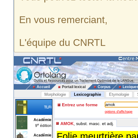
En vous remerciant,
L'équipe du CNRTL
Accueil
Portail lexical
Corpus
Lexique
Morphologie
Lexicographie
Etymologie
Entrez une forme
TLFi
options d'affichage
Académie
AMOK
, subst. masc. et adj.
e
9
édition
Folie meurtrière par
Académie