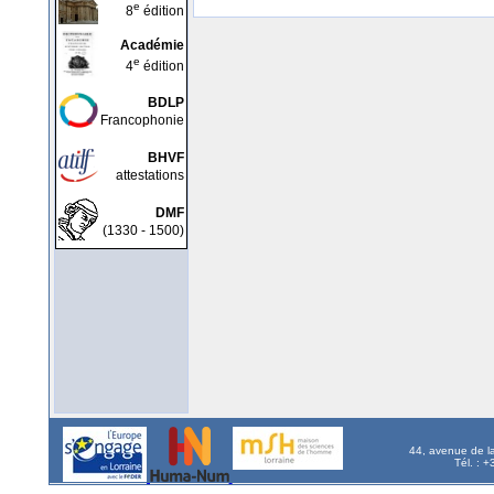
e
8
édition
Académie
e
4
édition
BDLP
Francophonie
BHVF
attestations
DMF
(1330 - 1500)
44, avenue de l
Tél. : 