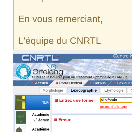
En vous remerciant,
L'équipe du CNRTL
Accueil
Portail lexical
Corpus
Lexique
Morphologie
Lexicographie
Etymologie
Entrez une forme
TLFi
options d'affichage
Académie
e
Erreur
9
édition
Académie