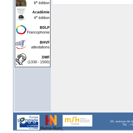
e
8
édition
Académie
e
4
édition
BDLP
Francophonie
BHVF
attestations
DMF
(1330 - 1500)
44, avenue de l
Tél. : 