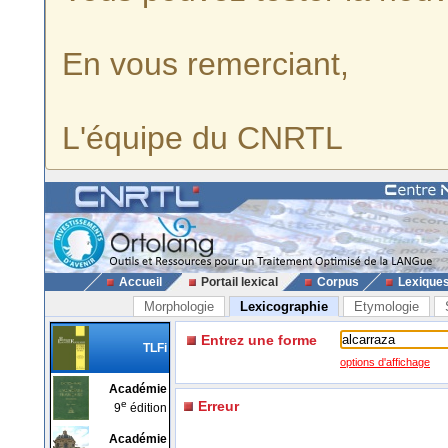
En vous remerciant,
L'équipe du CNRTL
Accueil
Portail lexical
Corpus
Lexique
Morphologie
Lexicographie
Etymologie
Entrez une forme
TLFi
options d'affichage
Académie
e
Erreur
9
édition
Académie