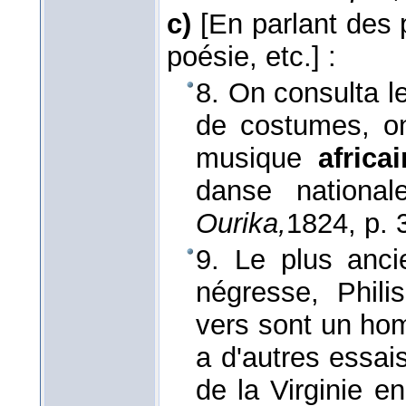
c)
[En parlant des p
poésie, etc.]
:
8. On consulta le
de costumes, on
musique
africai
danse nation
Ourika,
1824
, p. 
9. Le plus anci
négresse, Phil
vers sont un ho
a d'autres essa
de la Virginie e