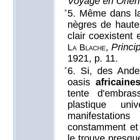
Voyage en Orien
5. Même dans la
nègres de haute 
clair coexistent
,
Princi
La Blache
1921
, p. 11.
6. Si, des Ande
oasis
africaine
tente d'embra
plastique un
manifestatio
constamment et 
le trouve presqu