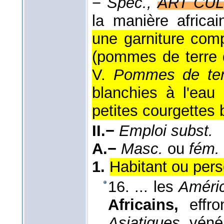
−
Spéc.,
ART CUL
la manière africai
une garniture com
(pommes de terre d
V.
Pommes de ter
blanchies à l'eau
petites courgettes b
II.−
Emploi subst.
A.−
Masc.
ou
fém.
1.
Habitant ou perso
16. ... les
Améri
Africains,
effro
Asiatiques,
vénér