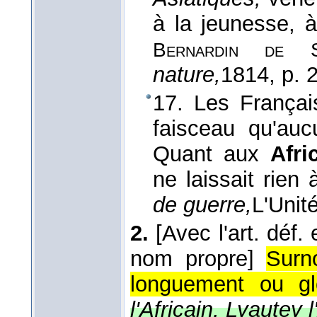
à la jeunesse, à
Bernardin de Sa
nature,
1814
, p. 
17. Les Français
faisceau qu'auc
Quant aux
Afr
ne laissait rien 
de guerre,
L'Unit
2.
[Avec l'art. déf.
nom propre]
Surn
longuement ou gl
l'Africain, Lyautey l