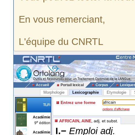
En vous remerciant,
L'équipe du CNRTL
Accueil
Portail lexical
Corpus
Lexique
Morphologie
Lexicographie
Etymologie
Entrez une forme
TLFi
options d'affichage
Académie
AFRICAIN, AINE
, adj. et subst.
e
9
édition
I.−
Emploi adj.
Académie