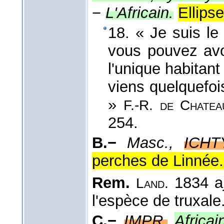
−
L'Africain.
Ellipse
18. « Je suis le
vous pouvez avoi
l'unique habitan
viens quelquefois
»
F.-R. de Chatea
254.
B.−
Masc.,
ICHT
perches de Linnée.`
Rem.
1834 aj
Land.
l'espèce de truxale.
C.−
IMPR.
Africai