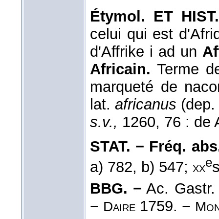
Étymol. ET HIST
celui qui est d'Afri
d'Affrike i ad un
Af
Africain.
Terme de 
marqueté de nacor
lat.
africanus
(dep
s.v.,
1260, 76 : de A
STAT. − Fréq. abs. 
e
a) 782, b) 547;
s
xx
BBG. −
Ac. Gastr.
−
1759. −
Daire
Mon