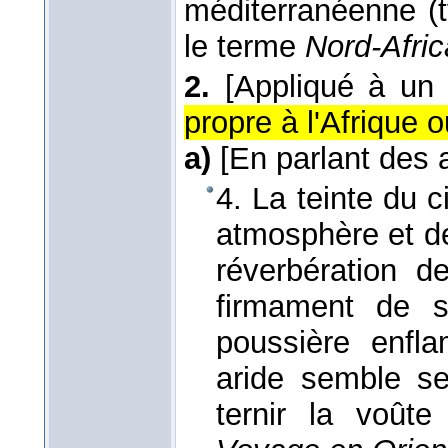
méditerranéenne (
le terme
Nord-Afric
2.
[Appliqué à un 
propre à l'Afrique 
a)
[En parlant des 
4. La teinte du c
atmosphère et de 
réverbération 
firmament de s
poussière enfl
aride semble se 
ternir la voût