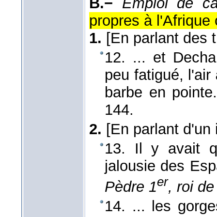
B.−
Emploi de car
propres à l'Afrique 
1.
[En parlant des t
12. ... et Decha
peu fatigué, l'air
barbe en pointe
144.
2.
[En parlant d'un 
13. Il y avait 
jalousie des Es
er
Pèdre 1
, roi de
14. ... les gorg