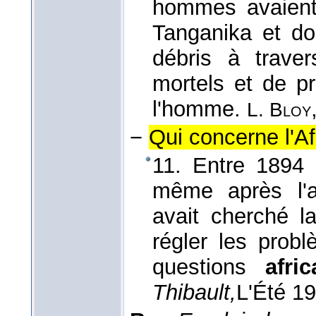
hommes avaient
Tanganika et do
débris à traver
mortels et de p
l'homme.
L. Bloy
−
Qui concerne l'Af
11. Entre 1894 
même après l'al
avait cherché l
régler les probl
questions
afri
Thibault,
L'Été 1