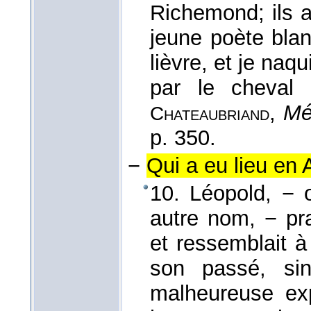
Richemond; ils 
jeune poète blan
lièvre, et je naqu
par le cheval
,
Mé
Chateaubriand
p. 350.
−
Qui a eu lieu en A
10. Léopold, − 
autre nom, − prat
et ressemblait à
son passé, sino
malheureuse ex