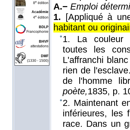
e
8
édition
A.−
Emploi détermi
Académie
1.
[Appliqué à une
e
4
édition
habitant ou originai
BDLP
Francophonie
1. La couleur
BHVF
attestations
toutes les cons
DMF
L'affranchi blanc
(1330 - 1500)
rien de l'esclave
de l'homme lib
poète,
1835
, p. 1
2. Maintenant e
inférieures, les 
race. Dans un g