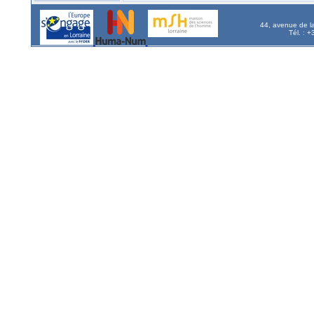
44, avenue de l
Tél. : 