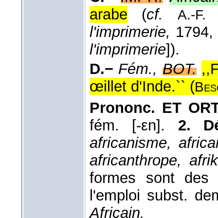
arabe
(
cf.
A.-F.
l'imprimerie,
1794, 
l'imprimerie
]).
D.−
Fém.,
BOT.
,,
œillet d'Inde.`` (
Bes
Prononc. ET ORT
fém. [-εn].
2. D
africanisme, africa
africanthrope, afri
formes sont des
l'emploi subst. 
Africain.