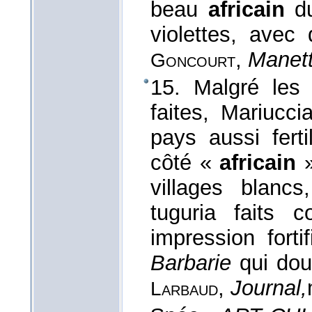
beau
africain
du
violettes, ave
,
Manet
Goncourt
15. Malgré les 
faites, Mariucci
pays aussi fert
côté «
africain
»
villages blanc
tuguria faits 
impression forti
Barbarie
qui dou
,
Journal,
Larbaud