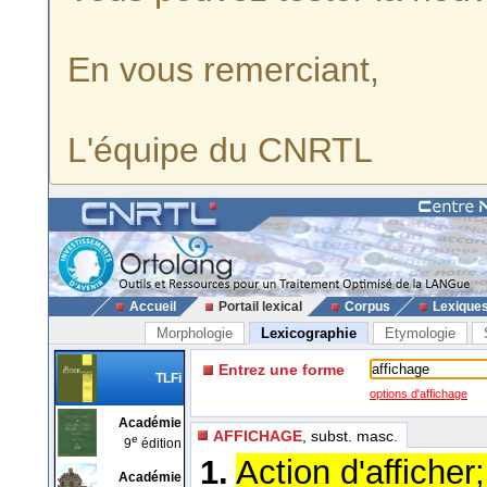
En vous remerciant,
L'équipe du CNRTL
Accueil
Portail lexical
Corpus
Lexique
Morphologie
Lexicographie
Etymologie
Entrez une forme
TLFi
options d'affichage
Académie
AFFICHAGE
, subst. masc.
e
9
édition
1.
Action d'afficher;
Académie