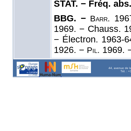
STAT. − Fréq. abs. l
BBG. −
196
Barr.
1969. − Chauss. 1
− Électron. 1963-6
1926. −
1969. 
Pil.
44, avenue de l
Tél. : 