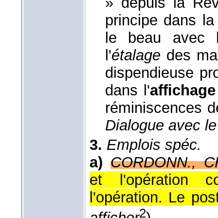
» depuis la Révo
principe dans la
le beau avec l
l'
étalage
des mat
dispendieuse pr
dans l'
affichage
réminiscences d
Dialogue avec le 
3.
Emplois spéc.
a)
CORDONN., C
et l'opération c
l'opération. Le post
2
afficher
).