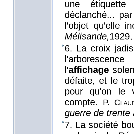
une étiquette
déclanché... par
l'objet qu'elle i
Mélisande,
1929
,
6. La croix jadis
l'arborescenc
l'
affichage
solenn
défaite, et le tr
pour qu'on le 
compte.
P. Clau
guerre de trente
7. La société b