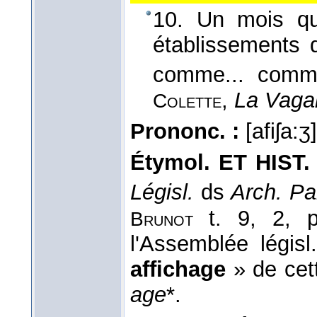
10. Un mois qu
établissements 
comme... comm
,
La Vaga
Colette
Prononc. :
[afiʃa:ʒ
Étymol. ET HIST.
Législ.
ds
Arch. Par
t. 9, 2, 
Brunot
l'Assemblée législ
affichage
» de cett
age
*.