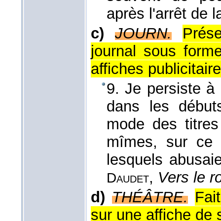
après l'arrêt de 
c)
JOURN.
Prés
journal sous form
affiches publicitaire
9. Je persiste à 
dans les débuts
mode des titres
mîmes, sur ce p
lesquels abusaien
,
Vers le ro
Daudet
d)
THÉÂTRE.
Fai
sur une affiche de 