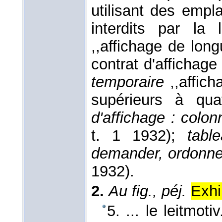
utilisant des empl
interdits par la l
,,affichage de lon
contrat d'affichage
temporaire
,,affic
supérieurs à qu
d'affichage : colonn
t. 1 1932);
tabl
demander, ordonner
1932).
2.
Au fig., péj.
Exhi
5. ... le leitmoti