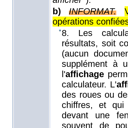
b)
INFORMAT.
opérations confiées
8. Les calculat
résultats, soit 
(aucun documen
supplément à u
l'
affichage
perme
calculateur. L'
af
des roues ou de
chiffres, et qu
devant une fenê
souvent de pou