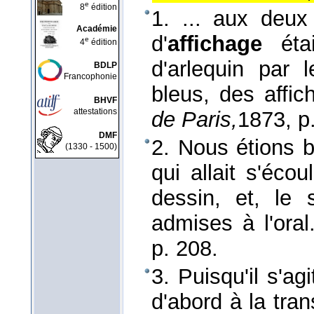
e
8
édition
1. ... aux deux
Académie
d'
affichage
ét
e
4
édition
d'arlequin par 
BDLP
Francophonie
bleus, des affic
BHVF
attestations
de Paris,
1873
, p
DMF
2. Nous étions 
(1330 - 1500)
qui allait s'éco
dessin, et, le 
admises à l'ora
p. 208.
3. Puisqu'il s'agi
d'abord à la tran