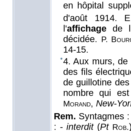
en hôpital supp
d'août 1914. E
l'
affichage
de l'
décidée.
P. Bour
14-15.
4. Aux murs, de 
des fils électriq
de guillotine de
nombre qui est
,
New-Yor
Morand
Rem.
Syntagmes 
: -
interdit
(
Pt
Rob.