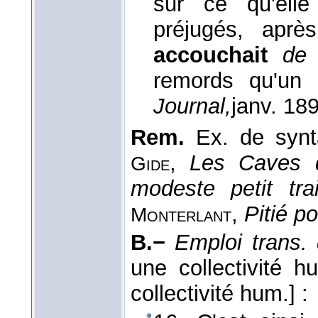
sur ce qu'ell
préjugés, aprè
accouchait
de
remords qu'un
Journal,
janv. 18
Rem.
Ex. de syn
,
Les Caves d
Gide
modeste petit tra
,
Pitié p
Monterlant
B.−
Emploi trans. d
une collectivité h
collectivité hum.]
: