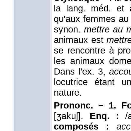
la lang. méd. et à
qu'aux femmes au s
synon.
mettre au 
animaux est
mettr
se rencontre à pro
les animaux domes
Dans l'ex. 3,
acco
locutrice étant 
nature.
Prononc. − 1. F
[ʒakuʃ].
Enq. :
/a
composés :
acc