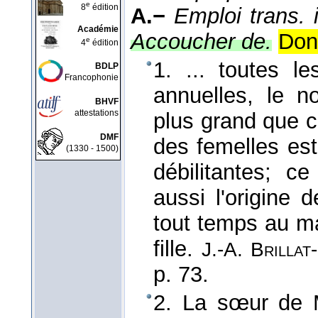
e
8
édition
A.−
Emploi trans. i
Académie
Accoucher de.
Don
e
4
édition
1. ... toutes l
BDLP
Francophonie
annuelles, le n
BHVF
attestations
plus grand que c
DMF
des femelles est
(1330 - 1500)
débilitantes; c
aussi l'origine 
tout temps au m
fille.
J.-A. Brillat
p. 73.
2. La sœur de 