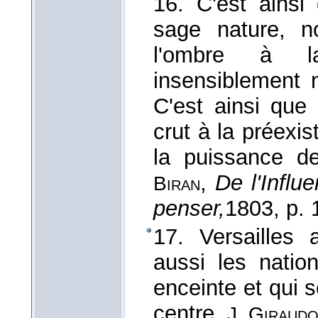
16. C'est ainsi
sage nature, n
l'ombre à l
insensiblement n
C'est ainsi que
crut à la préexi
la puissance de
,
De l'Influ
Biran
penser,
1803
, p. 
17. Versailles 
aussi les natio
enceinte et qui 
centre.
J. Giraud