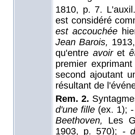
1810, p. 7. L'auxi
est considéré comm
est accouchée
hier
Jean Barois,
1913,
qu'entre
avoir
et
ê
premier exprimant
second ajoutant u
résultant de l'évé
Rem. 2.
Syntagmes
d'une fille
(ex. 1);
-
Beethoven,
Les Gr
1903, p. 570);
- d