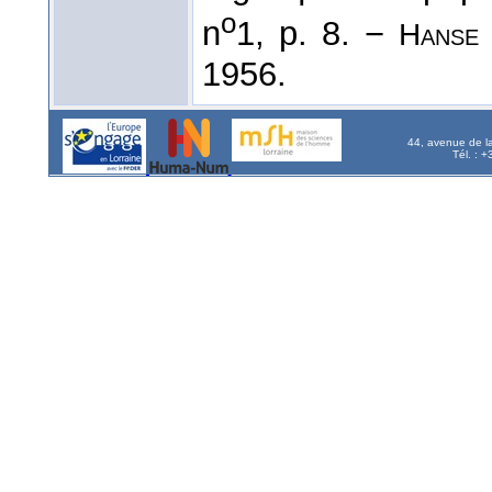
o
n
1, p. 8. −
Hanse
1956.
44, avenue de l
Tél. : 