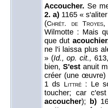
Accoucher.
Se met
2. a)
1165 « s'alite
(
Chrét. de Troyes
Wilmotte : Mais qu
que dut
acouchie
ne l'i laissa plus al
» (
Id., op. cit.,
613
bien,
S'est
anuit 
créer (une œuvre) 
1 ds
: Le so
Littré
toucher; car c'es
accoucher
);
b)
16