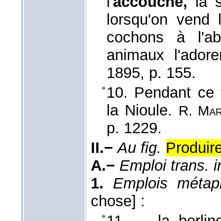
l'
accouche,
la s
lorsqu'on vend 
cochons à l'ab
animaux l'ador
1895
, p. 155.
10. Pendant ce 
la Nioule.
R. Mar
p. 1229.
II.−
Au fig.
Produire
A.−
Emploi trans. in
1.
Emplois métaph
chose]
:
11. ... la berli