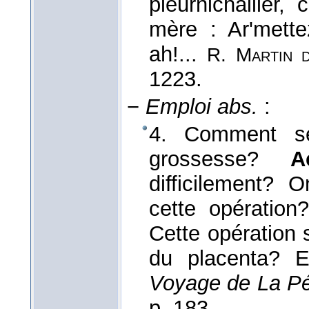
pleurnichailler,
mère : Ar'mettez
ah!...
R. Martin 
1223.
−
Emploi abs.
:
4. Comment se 
grossesse?
A
difficilement? 
cette opération?
Cette opération s
du placenta? Em
Voyage de La Pé
p. 183.