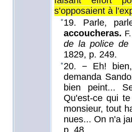
faisant effort p
s'opposaient à l'ex
19. Parle, parl
accoucheras.
F
de la police de
1829
, p. 249.
20. − Eh! bien
demanda Sandoz q
bien peint... S
Qu'est-ce qui te
monsieur, tout h
nues... On n'a j
p. 48.