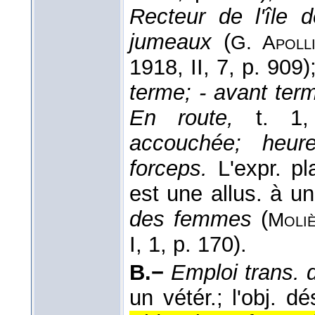
Recteur de l'île 
jumeaux
(
G. Apolli
1918, II, 7, p. 909)
terme; - avant ter
En route,
t. 1,
accouchée; heur
forceps.
L'expr. pl
est une allus. à u
des femmes
(
Moli
I, 1, p. 170).
B.−
Emploi trans. d
un vétér.; l'obj. 