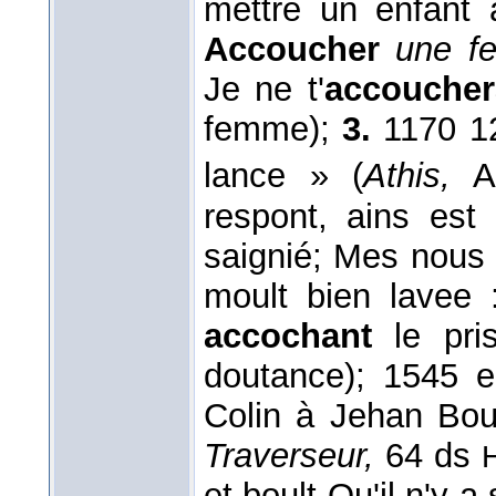
mettre un enfant
Accoucher
une f
Je ne t'
accoucher
femme);
3.
1170 1
lance » (
Athis,
Ar
respont, ains est
saignié; Mes nous 
moult bien lavee 
accochant
le pri
doutance); 1545 e
Colin à Jehan Bo
Traverseur,
64 ds
et boult Qu'il n'y 