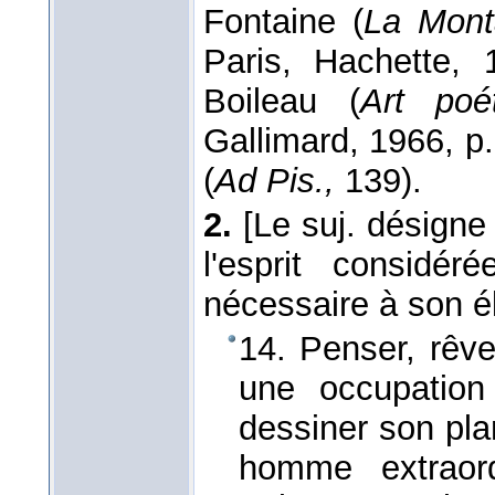
Fontaine (
La Mont
Paris, Hachette,
Boileau (
Art poét
Gallimard, 1966, p. 
(
Ad Pis.,
139).
2.
[Le suj. désigne
l'esprit considér
nécessaire à son é
14. Penser, rêve
une occupation 
dessiner son pla
homme extraord