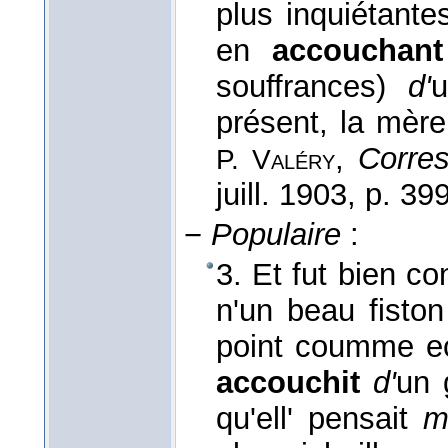
plus inquiétante
en
accouchan
souffrances)
d'
u
présent, la mère
,
Corre
P. Valéry
juill. 1903
, p. 399
−
Populaire
:
3. Et fut bien co
n'un beau fiston 
point coumme ec'
accouchit
d'
un 
qu'ell' pensait
m