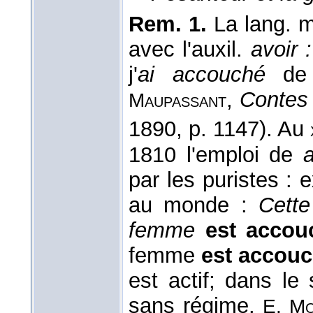
Rem. 1.
La lang. m
avec l'auxil.
avoir 
j'
ai accouché
de m
,
Contes 
Maupassant
1890, p. 1147). Au
1810 l'emploi de
a
par les puristes : 
au monde :
Cett
femme
est accou
femme
est accouc
est actif; dans le 
sans régime.
E. Mo