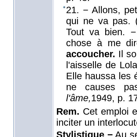
21. − Allons, pe
qui ne va pas. (
Tout va bien. −
chose à me dir
accoucher.
Il s
l'aisselle de Lol
Elle haussa les 
ne causes p
l'âme,
1949
, p. 1
Rem.
Cet emploi es
inciter un interlocu
Stylistique −
Au se