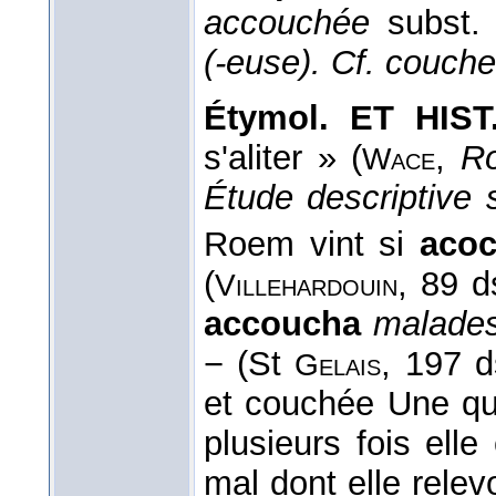
accouchée
subst.
(-euse). Cf. couche
Étymol. ET HIST
s'aliter » (
,
R
Wace
Étude descriptive 
Roem vint si
aco
(
, 89 
Villehardouin
accoucha
malades
− (St
, 197 
Gelais
et couchée Une qu
plusieurs fois ell
mal dont elle relev