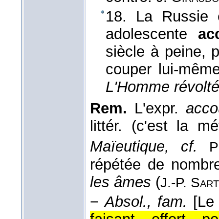
18. La Russie 
adolescente
ac
siècle à peine, 
couper lui-même
L'Homme révolté
Rem.
L'expr.
acco
littér. (c'est la 
Maïeutique, cf.
P
répétée de nombre
les âmes
(
J.-P. Sar
−
Absol., fam.
[Le