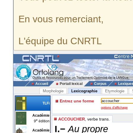
En vous remerciant,
L'équipe du CNRTL
Accueil
Portail lexical
Corpus
Lexique
Morphologie
Lexicographie
Etymologie
Entrez une forme
TLFi
options d'affichage
Académie
ACCOUCHER
, verbe trans.
e
9
édition
I.−
Au propre
Académie