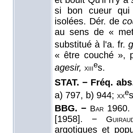
si bon cueur qu
isolées. Dér. de
co
au sens de « met
substitué à l'a. fr.
g
« être couché », 
e
agesir,
s.
xiii
STAT. − Fréq. abs. 
e
a) 797, b) 944;
s
xx
BBG. −
1960.
Bar
[1958]. −
Guirau
argotiques et pop