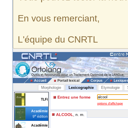
En vous remerciant,
L'équipe du CNRTL
Accueil
Portail lexical
Corpus
Lexique
Morphologie
Lexicographie
Etymologie
Entrez une forme
TLFi
options d'affichage
Académie
ALCOOL
, n. m.
e
9
édition
Académie