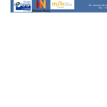
44, avenue de l
Tél. : 