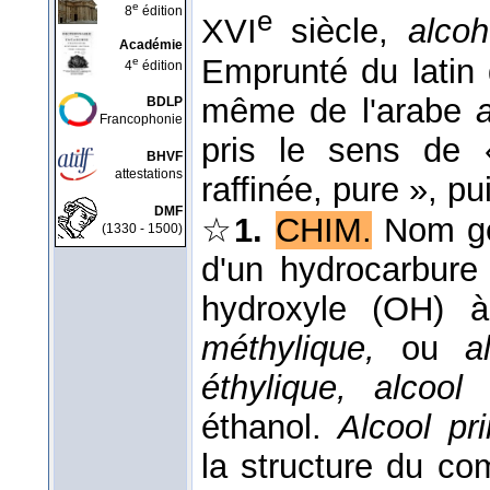
e
8
édition
e
XVI
siècle,
alco
Académie
Emprunté du latin
e
4
édition
même de l'arabe
BDLP
Francophonie
pris le sens de 
BHVF
attestations
raffinée, pure », pui
DMF
☆
1.
CHIM.
Nom gé
(1330 - 1500)
d'un hydrocarbure
hydroxyle (OH) 
méthylique,
ou
a
éthylique, alcoo
éthanol.
Alcool pri
la structure du co