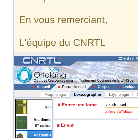
En vous remerciant,
L'équipe du CNRTL
Accueil
Portail lexical
Corpus
Lexique
Morphologie
Lexicographie
Etymologie
Entrez une forme
TLFi
options d'affichage
Académie
e
Erreur
9
édition
Académie