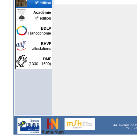
e
8
édition
Académie
e
4
édition
BDLP
Francophonie
BHVF
attestations
DMF
(1330 - 1500)
44, avenue de l
Tél. : 