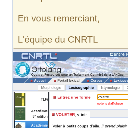
En vous remerciant,
L'équipe du CNRTL
Accueil
Portail lexical
Corpus
Lexique
Morphologie
Lexicographie
Etymologie
Entrez une forme
TLFi
options d'affichage
Académie
VOLETER
, v. intr.
e
9
édition
Académie
Voler à petits coups d'aile.
Il prend plaisi