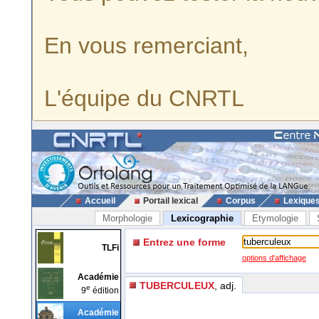
En vous remerciant,
L'équipe du CNRTL
Accueil
Portail lexical
Corpus
Lexique
Morphologie
Lexicographie
Etymologie
Entrez une forme
TLFi
options d'affichage
Académie
TUBERCULEUX
, adj.
e
9
édition
Académie