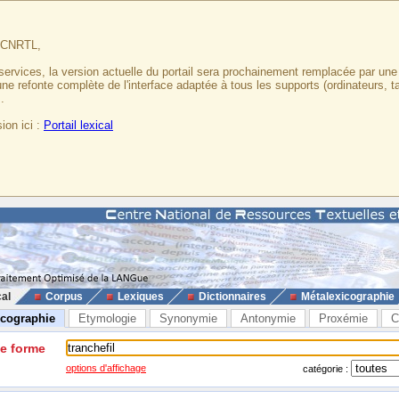
u CNRTL,
services, la version actuelle du portail sera prochainement remplacée par un
 une refonte complète de l'interface adaptée à tous les supports (ordinateurs, t
.
ion ici :
Portail lexical
cal
Corpus
Lexiques
Dictionnaires
Métalexicographie
icographie
Etymologie
Synonymie
Antonymie
Proxémie
C
ne forme
options d'affichage
catégorie :