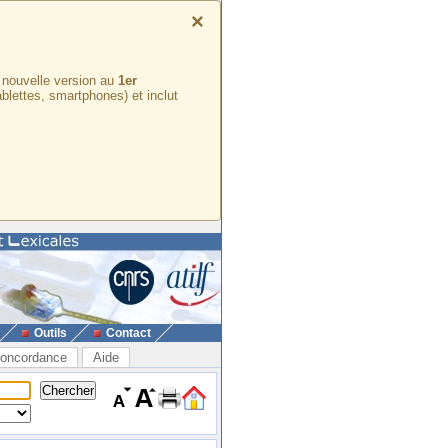
×
e nouvelle version au
1er
ablettes, smartphones) et inclut
Outils
Contact
oncordance
Aide