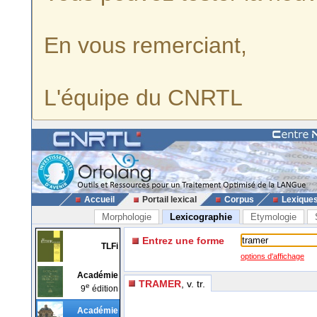
En vous remerciant,
L'équipe du CNRTL
Accueil
Portail lexical
Corpus
Lexique
Morphologie
Lexicographie
Etymologie
Entrez une forme
TLFi
options d'affichage
Académie
TRAMER
, v. tr.
e
9
édition
Académie