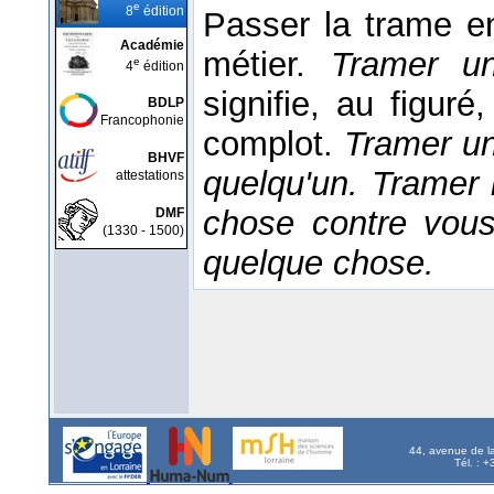
e
8
édition
Passer la trame en
Académie
métier.
Tramer un
e
4
édition
signifie, au figuré
BDLP
Francophonie
complot.
Tramer un
BHVF
quelqu'un. Tramer l
attestations
chose contre vou
DMF
(1330 - 1500)
quelque chose.
44, avenue de l
Tél. : 