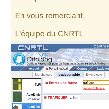
En vous remerciant,
L'équipe du CNRTL
Accueil
Portail lexical
Corpus
Lexique
Morphologie
Lexicographie
Etymologie
Entrez une forme
TLFi
options d'affichage
Académie
TRAFIQUER
, v. intr.
e
9
édition
Académie