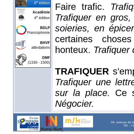
e
8
édition
Faire trafic.
Trafi
Académie
Trafiquer en gros,
e
4
édition
soieries, en épice
BDLP
Francophonie
certaines choses 
BHVF
honteux.
Trafiquer
attestations
DMF
(1330 - 1500)
TRAFIQUER
s'emp
Trafiquer une lett
sur la place.
Ce s
Négocier.
44, avenue de l
Tél. : 