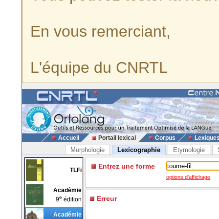
En vous remerciant,
L'équipe du CNRTL
Accueil
Portail lexical
Corpus
Lexique
Morphologie
Lexicographie
Etymologie
Entrez une forme
TLFi
options d'affichage
Académie
e
Erreur
9
édition
Académie