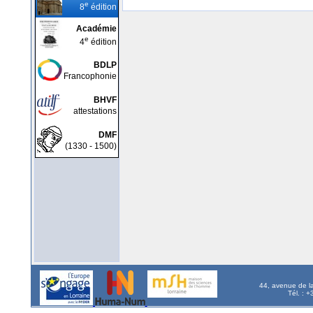
e
8
édition
Académie
e
4
édition
BDLP
Francophonie
BHVF
attestations
DMF
(1330 - 1500)
44, avenue de l
Tél. : 