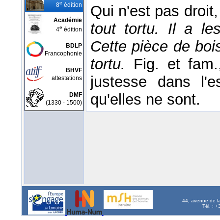
e
8
édition
Qui n'est pas droit,
Académie
tout tortu. Il a l
e
4
édition
Cette pièce de boi
BDLP
Francophonie
tortu.
Fig. et fam
BHVF
justesse dans l'e
attestations
qu'elles ne sont.
DMF
(1330 - 1500)
44, avenue de l
Tél. : 