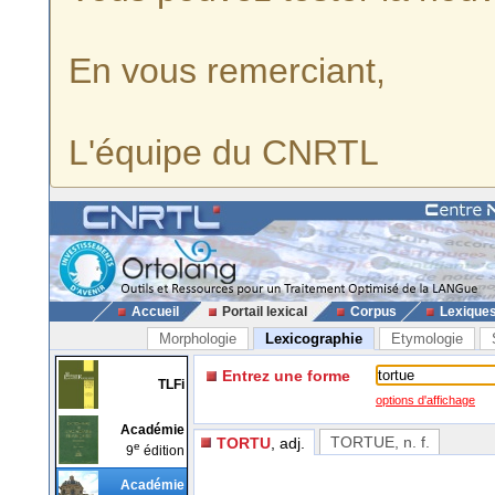
En vous remerciant,
L'équipe du CNRTL
Accueil
Portail lexical
Corpus
Lexique
Morphologie
Lexicographie
Etymologie
Entrez une forme
TLFi
options d'affichage
Académie
TORTUE
, n. f.
TORTU
, adj.
e
9
édition
Académie