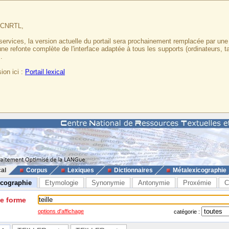
u CNRTL,
services, la version actuelle du portail sera prochainement remplacée par un
 une refonte complète de l'interface adaptée à tous les supports (ordinateurs, t
.
ion ici :
Portail lexical
cal
Corpus
Lexiques
Dictionnaires
Métalexicographie
icographie
Etymologie
Synonymie
Antonymie
Proxémie
C
ne forme
options d'affichage
catégorie :