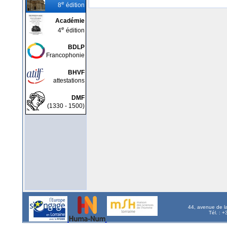
e
8
édition
Académie
e
4
édition
BDLP
Francophonie
BHVF
attestations
DMF
(1330 - 1500)
44, avenue de l
Tél. : 