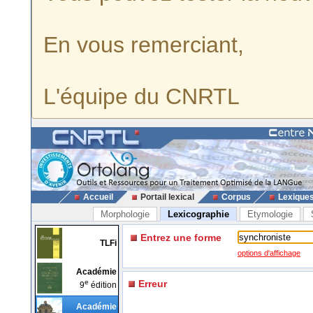
En vous remerciant,
L'équipe du CNRTL
Accueil
Portail lexical
Corpus
Lexique
Morphologie
Lexicographie
Etymologie
Entrez une forme
TLFi
options d'affichage
Académie
e
Erreur
9
édition
Académie