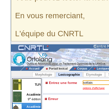
En vous remerciant,
L'équipe du CNRTL
Accueil
Portail lexical
Corpus
Lexique
Morphologie
Lexicographie
Etymologie
Entrez une forme
TLFi
options d'affichage
Académie
e
Erreur
9
édition
Académie