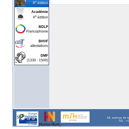
e
8
édition
Académie
e
4
édition
BDLP
Francophonie
BHVF
attestations
DMF
(1330 - 1500)
44, avenue de l
Tél. : 