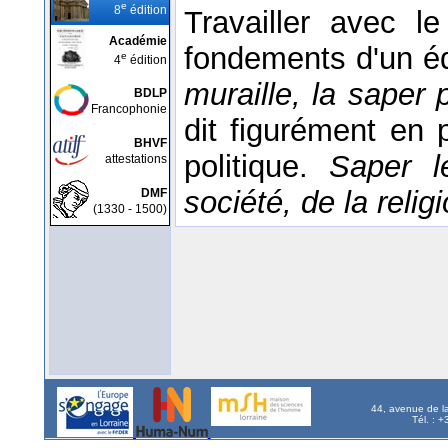
e
8
édition
Travailler avec l
Académie
fondements d'un édi
e
4
édition
muraille, la saper 
BDLP
Francophonie
dit figurément en 
BHVF
politique.
Saper l
attestations
société, de la religi
DMF
(1330 - 1500)
44, avenue de l
Tél. : 