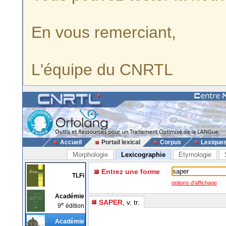
En vous remerciant,
L'équipe du CNRTL
Accueil
Portail lexical
Corpus
Lexique
Morphologie
Lexicographie
Etymologie
Entrez une forme
TLFi
options d'affichage
Académie
SAPER
, v. tr.
e
9
édition
Académie