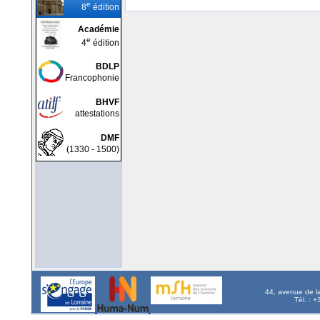
e
8
édition
Académie
e
4
édition
BDLP
Francophonie
BHVF
attestations
DMF
(1330 - 1500)
44, avenue de l
Tél. : 