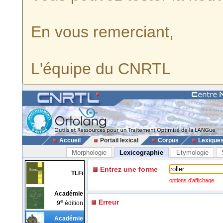
En vous remerciant,
L'équipe du CNRTL
Accueil
Portail lexical
Corpus
Lexique
Morphologie
Lexicographie
Etymologie
Entrez une forme
TLFi
options d'affichage
Académie
e
Erreur
9
édition
Académie