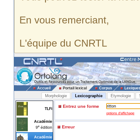
En vous remerciant,
L'équipe du CNRTL
Accueil
Portail lexical
Corpus
Lexique
Morphologie
Lexicographie
Etymologie
Entrez une forme
TLFi
options d'affichage
Académie
e
Erreur
9
édition
Académie