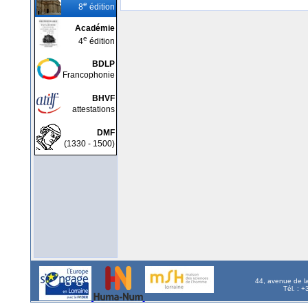
e
8
édition
Académie
e
4
édition
BDLP
Francophonie
BHVF
attestations
DMF
(1330 - 1500)
44, avenue de l
Tél. : 