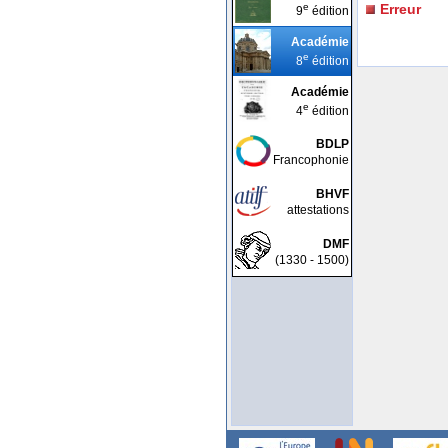
e
Erreur
9
édition
Académie
e
8
édition
Académie
e
4
édition
BDLP
Francophonie
BHVF
attestations
DMF
(1330 - 1500)