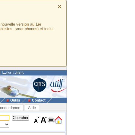
×
e nouvelle version au
1er
ablettes, smartphones) et inclut
Outils
Contact
oncordance
Aide