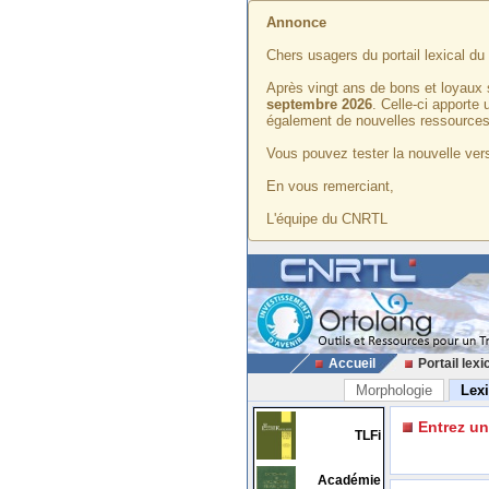
Annonce
Chers usagers du portail lexical d
Après vingt ans de bons et loyaux 
septembre 2026
. Celle-ci apporte
également de nouvelles ressources
Vous pouvez tester la nouvelle vers
En vous remerciant,
L'équipe du CNRTL
Accueil
Portail lexi
Morphologie
Lex
Entrez u
TLFi
Académie