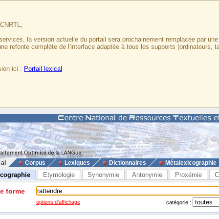
u CNRTL,
services, la version actuelle du portail sera prochainement remplacée par un
 une refonte complète de l'interface adaptée à tous les supports (ordinateurs, t
.
ion ici :
Portail lexical
cal
Corpus
Lexiques
Dictionnaires
Métalexicographie
icographie
Etymologie
Synonymie
Antonymie
Proxémie
C
ne forme
options d'affichage
catégorie :