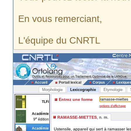
En vous remerciant,
L'équipe du CNRTL
Accueil
Portail lexical
Corpus
Lexique
Morphologie
Lexicographie
Etymologie
Entrez une forme
TLFi
options d'affichage
Académie
RAMASSE-MIETTES
, n. m.
e
9
édition
Académie
Ustensile, appareil qui sert à ramasser les