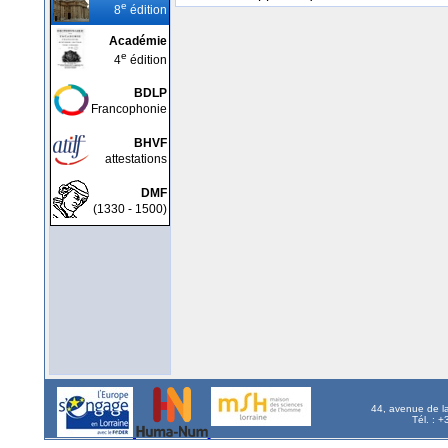
e
8
édition
Académie
e
4
édition
BDLP
Francophonie
BHVF
attestations
DMF
(1330 - 1500)
44, avenue de l
Tél. : 