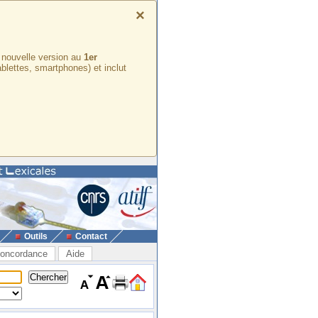
×
e nouvelle version au
1er
ablettes, smartphones) et inclut
Outils
Contact
oncordance
Aide