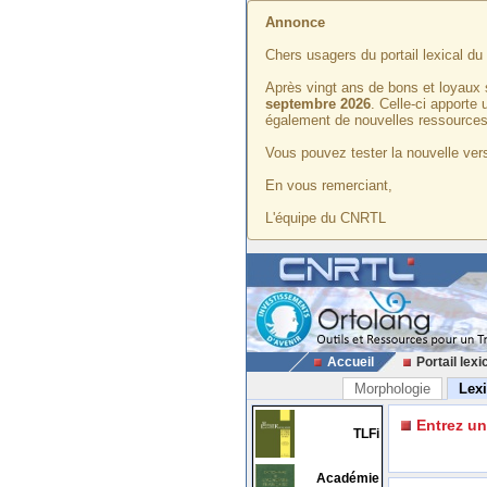
Annonce
Chers usagers du portail lexical d
Après vingt ans de bons et loyaux 
septembre 2026
. Celle-ci apporte
également de nouvelles ressources
Vous pouvez tester la nouvelle vers
En vous remerciant,
L'équipe du CNRTL
Accueil
Portail lexi
Morphologie
Lex
Entrez u
TLFi
Académie