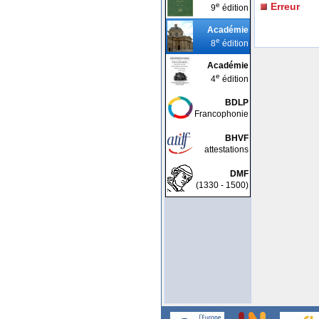
e
Erreur
9
édition
Académie
e
8
édition
Académie
e
4
édition
BDLP
Francophonie
BHVF
attestations
DMF
(1330 - 1500)