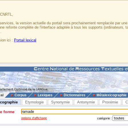
u CNRTL,
services, la version actuelle du portail sera prochainement remplacée par un
 une refonte complète de l'interface adaptée à tous les supports (ordinateurs, t
.
ion ici :
Portail lexical
cal
Corpus
Lexiques
Dictionnaires
Métalexicographie
icographie
Etymologie
Synonymie
Antonymie
Proxémie
C
ne forme
options d'affichage
catégorie :