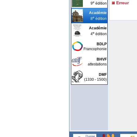
e
Erreur
9
édition
Académie
e
8
édition
Académie
e
4
édition
BDLP
Francophonie
BHVF
attestations
DMF
(1330 - 1500)