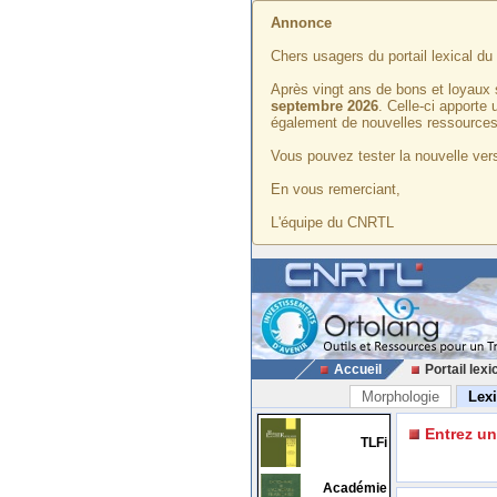
Annonce
Chers usagers du portail lexical d
Après vingt ans de bons et loyaux 
septembre 2026
. Celle-ci apporte
également de nouvelles ressources
Vous pouvez tester la nouvelle vers
En vous remerciant,
L'équipe du CNRTL
Accueil
Portail lexi
Morphologie
Lex
Entrez u
TLFi
Académie