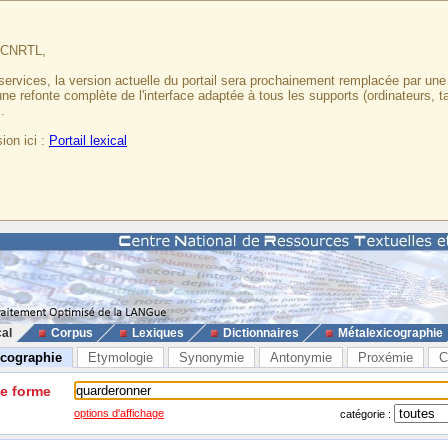
u CNRTL,
services, la version actuelle du portail sera prochainement remplacée par un
 une refonte complète de l'interface adaptée à tous les supports (ordinateurs, t
.
ion ici :
Portail lexical
cal
Corpus
Lexiques
Dictionnaires
Métalexicographie
icographie
Etymologie
Synonymie
Antonymie
Proxémie
C
ne forme
options d'affichage
catégorie :