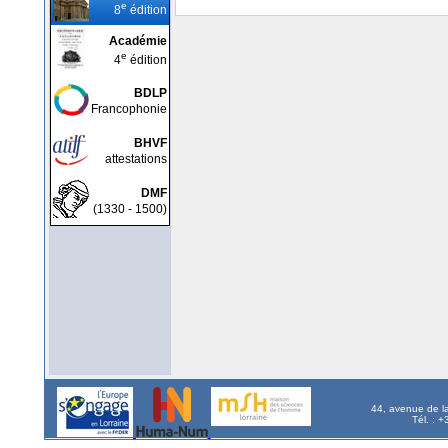
e
8
édition
Académie
e
4
édition
BDLP
Francophonie
BHVF
attestations
DMF
(1330 - 1500)
44, avenue de l
Tél. : 