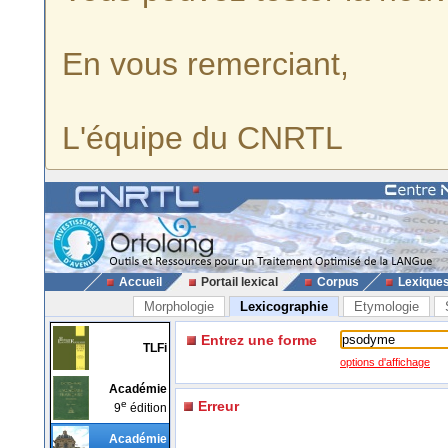
En vous remerciant,
L'équipe du CNRTL
Accueil
Portail lexical
Corpus
Lexique
Morphologie
Lexicographie
Etymologie
Entrez une forme
TLFi
options d'affichage
Académie
e
Erreur
9
édition
Académie