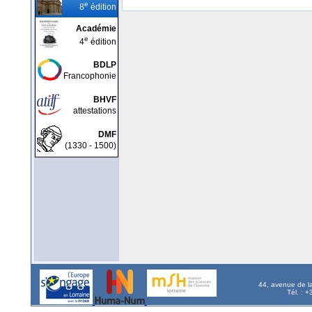
e
8
édition
Académie
e
4
édition
BDLP
Francophonie
BHVF
attestations
DMF
(1330 - 1500)
44, avenue de l
Tél. : 