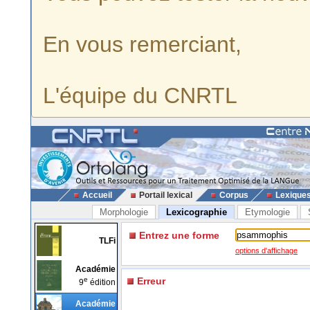
En vous remerciant,
L'équipe du CNRTL
Accueil
Portail lexical
Corpus
Lexique
Morphologie
Lexicographie
Etymologie
Entrez une forme
TLFi
options d'affichage
Académie
e
Erreur
9
édition
Académie