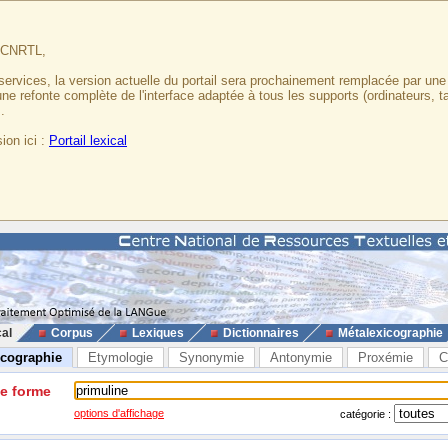
u CNRTL,
services, la version actuelle du portail sera prochainement remplacée par un
 une refonte complète de l'interface adaptée à tous les supports (ordinateurs, t
.
ion ici :
Portail lexical
cal
Corpus
Lexiques
Dictionnaires
Métalexicographie
icographie
Etymologie
Synonymie
Antonymie
Proxémie
C
ne forme
options d'affichage
catégorie :