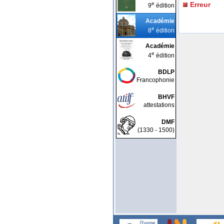
e
Erreur
9
édition
Académie
e
8
édition
Académie
e
4
édition
BDLP
Francophonie
BHVF
attestations
DMF
(1330 - 1500)