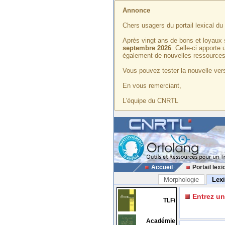
Annonce
Chers usagers du portail lexical d
Après vingt ans de bons et loyaux 
septembre 2026
. Celle-ci apporte
également de nouvelles ressources
Vous pouvez tester la nouvelle vers
En vous remerciant,
L'équipe du CNRTL
Accueil
Portail lexi
Morphologie
Lex
Entrez u
TLFi
Académie