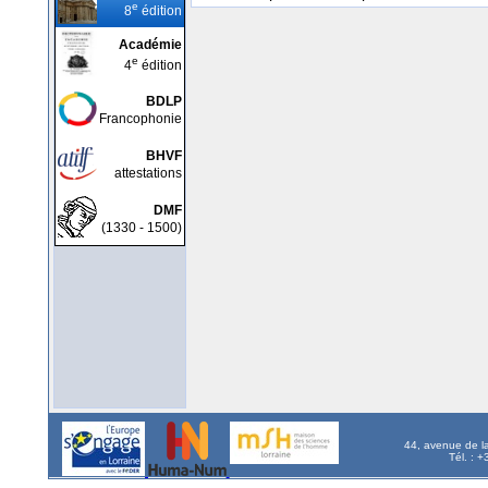
e
8
édition
Académie
e
4
édition
BDLP
Francophonie
BHVF
attestations
DMF
(1330 - 1500)
44, avenue de l
Tél. : 