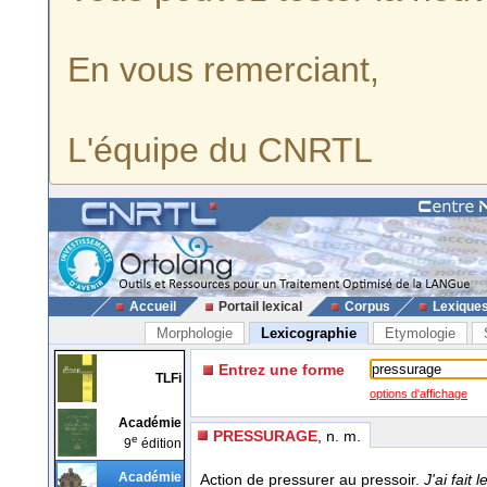
En vous remerciant,
L'équipe du CNRTL
Accueil
Portail lexical
Corpus
Lexique
Morphologie
Lexicographie
Etymologie
Entrez une forme
TLFi
options d'affichage
Académie
PRESSURAGE
, n. m.
e
9
édition
Académie
Action de pressurer au pressoir.
J'ai fait