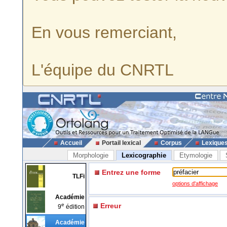
En vous remerciant,
L'équipe du CNRTL
Accueil
Portail lexical
Corpus
Lexique
Morphologie
Lexicographie
Etymologie
Entrez une forme
TLFi
options d'affichage
Académie
e
Erreur
9
édition
Académie