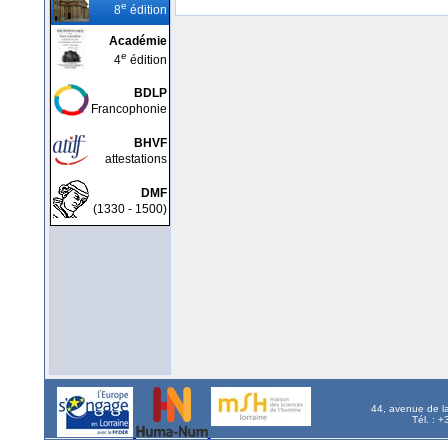
e
8
édition
Académie
e
4
édition
BDLP
Francophonie
BHVF
attestations
DMF
(1330 - 1500)
44, avenue de l
Tél. : 