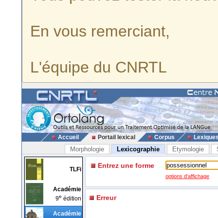
En vous remerciant,
L'équipe du CNRTL
Accueil
Portail lexical
Corpus
Lexique
Morphologie
Lexicographie
Etymologie
Entrez une forme
TLFi
options d'affichage
Académie
e
Erreur
9
édition
Académie