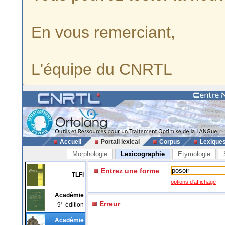
En vous remerciant,
L'équipe du CNRTL
Accueil
Portail lexical
Corpus
Lexique
Morphologie
Lexicographie
Etymologie
Entrez une forme
TLFi
options d'affichage
Académie
e
Erreur
9
édition
Académie