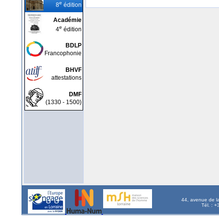
e
8
édition
Académie
e
4
édition
BDLP
Francophonie
BHVF
attestations
DMF
(1330 - 1500)
44, avenue de l
Tél. : 