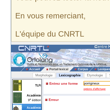
En vous remerciant,
L'équipe du CNRTL
Accueil
Portail lexical
Corpus
Lexique
Morphologie
Lexicographie
Etymologie
Entrez une forme
TLFi
options d'affichage
Académie
e
Erreur
9
édition
Académie