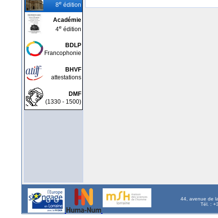
e
8
édition
Académie
e
4
édition
BDLP
Francophonie
BHVF
attestations
DMF
(1330 - 1500)
44, avenue de l
Tél. : 