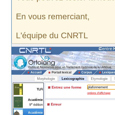
En vous remerciant,
L'équipe du CNRTL
Accueil
Portail lexical
Corpus
Lexique
Morphologie
Lexicographie
Etymologie
Entrez une forme
TLFi
options d'affichage
Académie
e
Erreur
9
édition
Académie