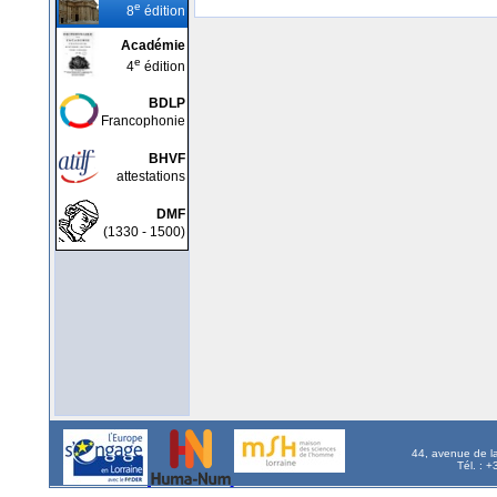
e
8
édition
Académie
e
4
édition
BDLP
Francophonie
BHVF
attestations
DMF
(1330 - 1500)
44, avenue de l
Tél. : 