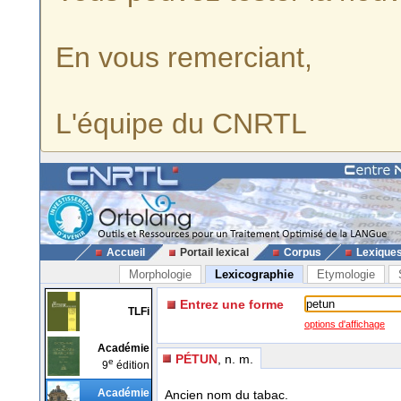
En vous remerciant,
L'équipe du CNRTL
Accueil
Portail lexical
Corpus
Lexique
Morphologie
Lexicographie
Etymologie
Entrez une forme
TLFi
options d'affichage
Académie
PÉTUN
, n. m.
e
9
édition
Académie
Ancien nom du tabac.