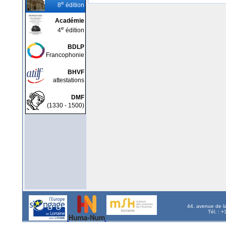
e
8
édition
Académie
e
4
édition
BDLP
Francophonie
BHVF
attestations
DMF
(1330 - 1500)
44, avenue de l
Tél. : 