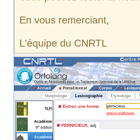
En vous remerciant,
L'équipe du CNRTL
Accueil
Portail lexical
Corpus
Lexique
Morphologie
Lexicographie
Etymologie
Entrez une forme
TLFi
options d'affichage
Académie
PERNICIEUX
, adj.
e
9
édition
Académie