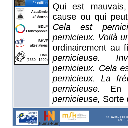
e
8
édition
Qui est mauvais,
Académie
cause ou qui peut
e
4
édition
Cela est perni
BDLP
Francophonie
pernicieux. Voilà 
BHVF
ordinairement au f
attestations
pernicieuse. In
DMF
(1330 - 1500)
pernicieux. Cela e
pernicieux. La fr
pernicieuse.
En
pernicieuse,
Sorte 
44, avenue de l
Tél. : 