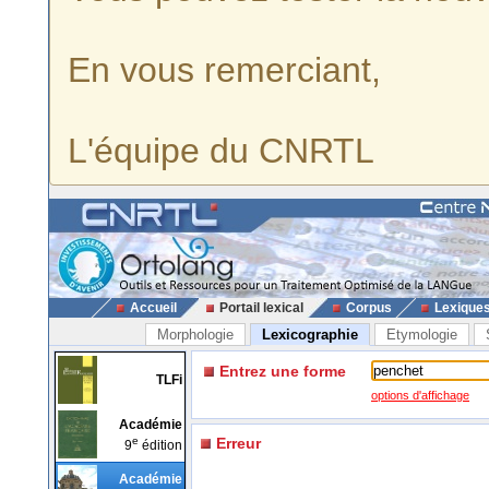
En vous remerciant,
L'équipe du CNRTL
Accueil
Portail lexical
Corpus
Lexique
Morphologie
Lexicographie
Etymologie
Entrez une forme
TLFi
options d'affichage
Académie
e
Erreur
9
édition
Académie