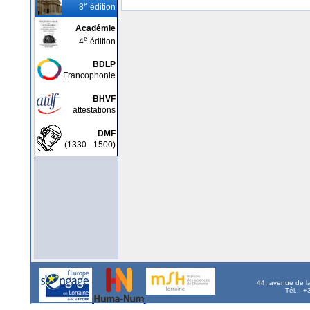
e
8
édition
Académie
e
4
édition
BDLP
Francophonie
BHVF
attestations
DMF
(1330 - 1500)
44, avenue de l
Tél. : 