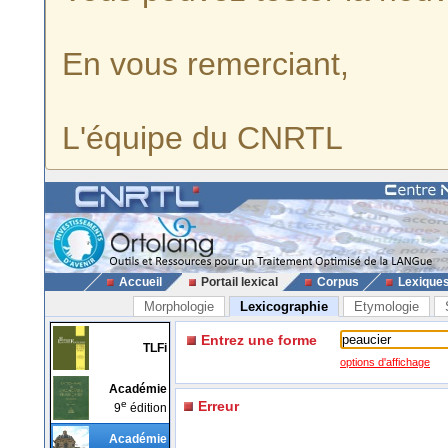
En vous remerciant,
L'équipe du CNRTL
Accueil
Portail lexical
Corpus
Lexique
Morphologie
Lexicographie
Etymologie
Entrez une forme
TLFi
options d'affichage
Académie
e
Erreur
9
édition
Académie