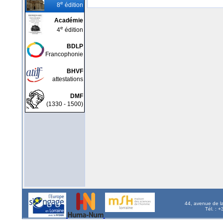
e
8
édition
Académie
e
4
édition
BDLP
Francophonie
BHVF
attestations
DMF
(1330 - 1500)
44, avenue de l
Tél. : 