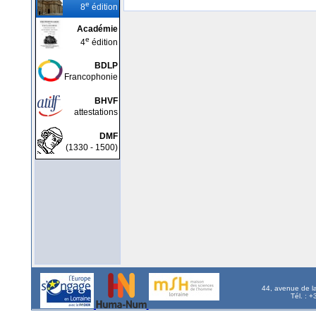
e
8
édition
Académie
e
4
édition
BDLP
Francophonie
BHVF
attestations
DMF
(1330 - 1500)
44, avenue de l
Tél. : 