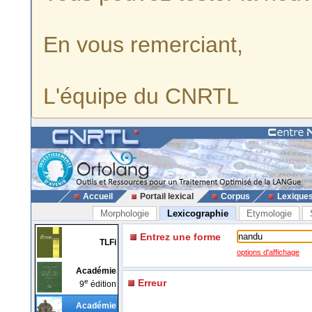
En vous remerciant,
L'équipe du CNRTL
Accueil
Portail lexical
Corpus
Lexique
Morphologie
Lexicographie
Etymologie
Entrez une forme
TLFi
options d'affichage
Académie
e
Erreur
9
édition
Académie