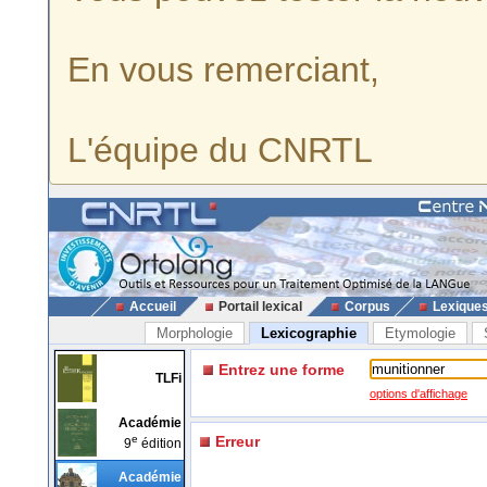
En vous remerciant,
L'équipe du CNRTL
Accueil
Portail lexical
Corpus
Lexique
Morphologie
Lexicographie
Etymologie
Entrez une forme
TLFi
options d'affichage
Académie
e
Erreur
9
édition
Académie