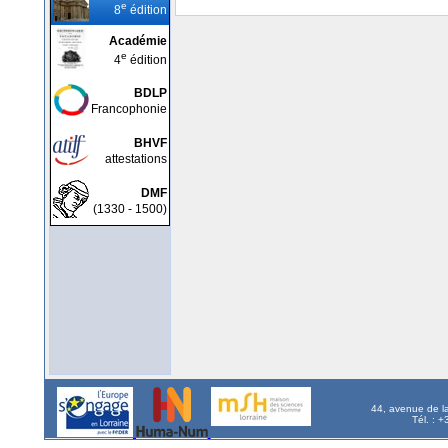
e
8
édition
Académie
e
4
édition
BDLP
Francophonie
BHVF
attestations
DMF
(1330 - 1500)
44, avenue de l
Tél. : 