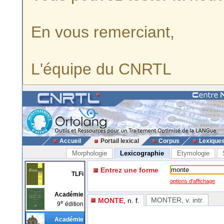
En vous remerciant,
L'équipe du CNRTL
Accueil
Portail lexical
Corpus
Lexique
Morphologie
Lexicographie
Etymologie
Entrez une forme
TLFi
options d'affichage
Académie
MONTER
, v. intr.
MONTE
, n. f.
e
9
édition
Académie