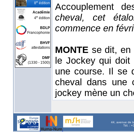
e
8
édition
Accouplement de
Académie
cheval, cet éta
e
4
édition
commence en février
BDLP
Francophonie
BHVF
MONTE
se dit, en
attestations
le Jockey qui doi
DMF
(1330 - 1500)
une course. Il se 
cheval dans une 
jockey mène un ch
44, avenue de l
Tél. : 