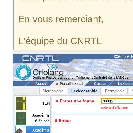
En vous remerciant,
L'équipe du CNRTL
Accueil
Portail lexical
Corpus
Lexique
Morphologie
Lexicographie
Etymologie
Entrez une forme
TLFi
options d'affichage
Académie
e
Erreur
9
édition
Académie