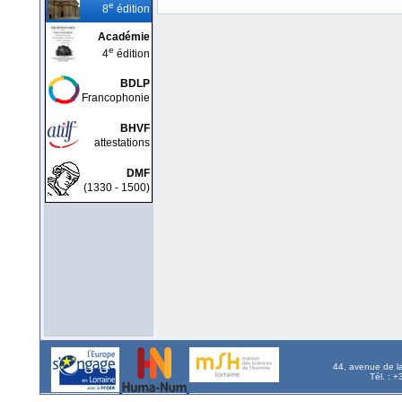
e
8
édition
Académie
e
4
édition
BDLP
Francophonie
BHVF
attestations
DMF
(1330 - 1500)
44, avenue de l
Tél. : 