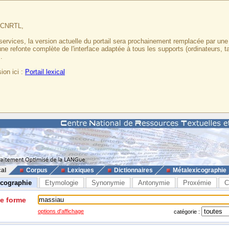
u CNRTL,
services, la version actuelle du portail sera prochainement remplacée par un
 une refonte complète de l'interface adaptée à tous les supports (ordinateurs, t
.
ion ici :
Portail lexical
cal
Corpus
Lexiques
Dictionnaires
Métalexicographie
icographie
Etymologie
Synonymie
Antonymie
Proxémie
C
ne forme
options d'affichage
catégorie :