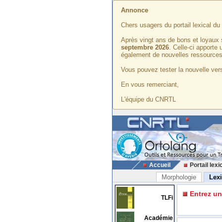
Annonce
Chers usagers du portail lexical d
Après vingt ans de bons et loyaux 
septembre 2026
. Celle-ci apporte
également de nouvelles ressources
Vous pouvez tester la nouvelle vers
En vous remerciant,
L'équipe du CNRTL
Accueil
Portail lexi
Morphologie
Lex
Entrez u
TLFi
Académie