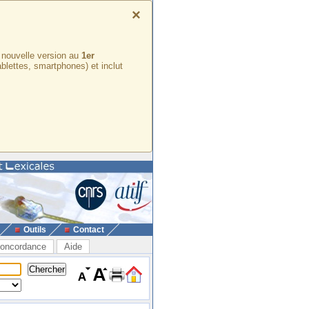
×
e nouvelle version au
1er
ablettes, smartphones) et inclut
Outils
Contact
oncordance
Aide