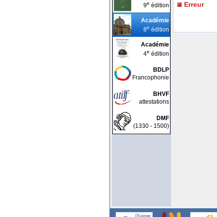
e
Erreur
9
édition
Académie
e
8
édition
Académie
e
4
édition
BDLP
Francophonie
BHVF
attestations
DMF
(1330 - 1500)