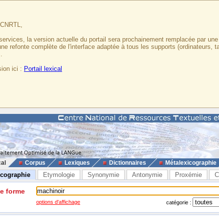
u CNRTL,
services, la version actuelle du portail sera prochainement remplacée par un
 une refonte complète de l'interface adaptée à tous les supports (ordinateurs, t
.
ion ici :
Portail lexical
cal
Corpus
Lexiques
Dictionnaires
Métalexicographie
icographie
Etymologie
Synonymie
Antonymie
Proxémie
C
ne forme
options d'affichage
catégorie :