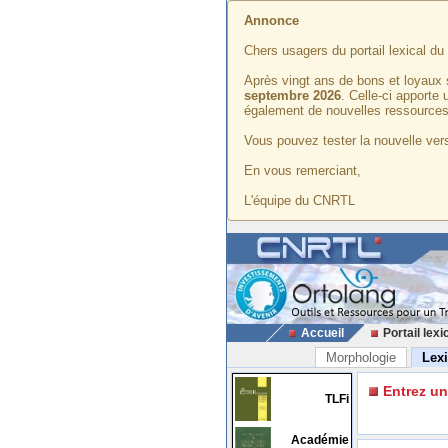
Annonce
Chers usagers du portail lexical d
Après vingt ans de bons et loyaux 
septembre 2026
. Celle-ci apporte
également de nouvelles ressources
Vous pouvez tester la nouvelle vers
En vous remerciant,
L'équipe du CNRTL
Accueil
Portail lexi
Morphologie
Lex
Entrez u
TLFi
Académie