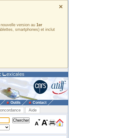
×
e nouvelle version au
1er
ablettes, smartphones) et inclut
Outils
Contact
oncordance
Aide