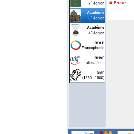
e
Erreur
9
édition
Académie
e
8
édition
Académie
e
4
édition
BDLP
Francophonie
BHVF
attestations
DMF
(1330 - 1500)