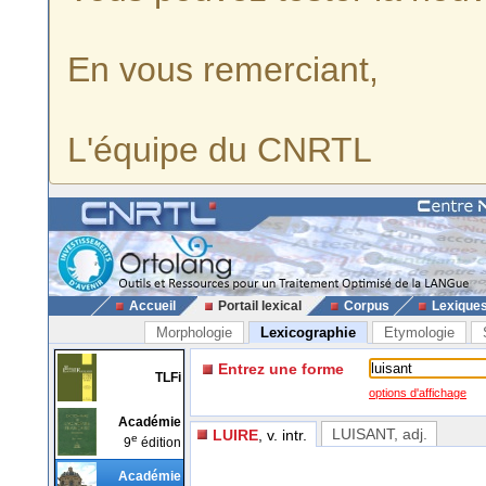
En vous remerciant,
L'équipe du CNRTL
Accueil
Portail lexical
Corpus
Lexique
Morphologie
Lexicographie
Etymologie
Entrez une forme
TLFi
options d'affichage
Académie
LUISANT
, adj.
LUIRE
, v. intr.
e
9
édition
Académie