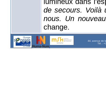
lumineux dans l'es
de secours. Voilà 
nous. Un nouveau 
change.
44, avenue de l
Tél. : 