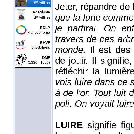
e
8
édition
Jeter, répandre de 
Académie
que la lune commenc
e
4
édition
je partirai. On en
BDLP
Francophonie
travers de ces arb
BHVF
monde,
Il est des
attestations
de jouir. Il signifi
DMF
(1330 - 1500)
réfléchir la lumiè
vois luire dans ce
à de l'or. Tout luit
poli. On voyait luir
LUIRE
signifie fi