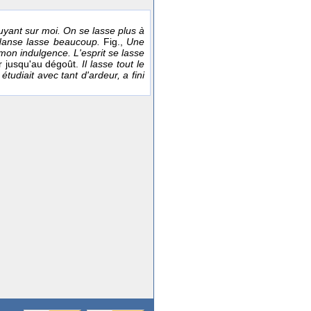
puyant sur moi. On se lasse plus à
de danse lasse beaucoup.
Fig.,
Une
 mon indulgence. L'esprit se lasse
er jusqu'au dégoût.
Il lasse tout le
tudiait avec tant d'ardeur, a fini