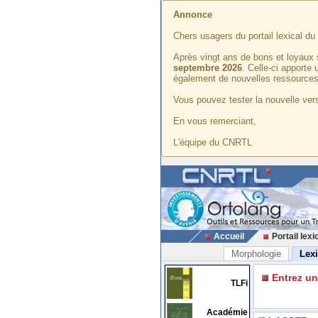
Annonce
Chers usagers du portail lexical d
Après vingt ans de bons et loyaux 
septembre 2026
. Celle-ci apporte
également de nouvelles ressources
Vous pouvez tester la nouvelle vers
En vous remerciant,
L'équipe du CNRTL
Accueil
Portail lexi
Morphologie
Lex
Entrez u
TLFi
Académie