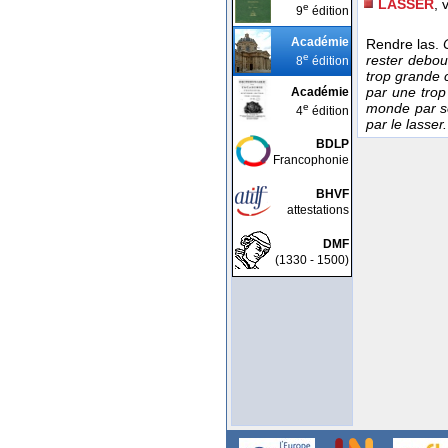
LASSER
, v
e
9
édition
Académie
Rendre las.
e
rester debou
8
édition
trop grande c
par une trop
Académie
monde par ses
e
4
édition
par le lasser.
BDLP
Francophonie
BHVF
attestations
DMF
(1330 - 1500)