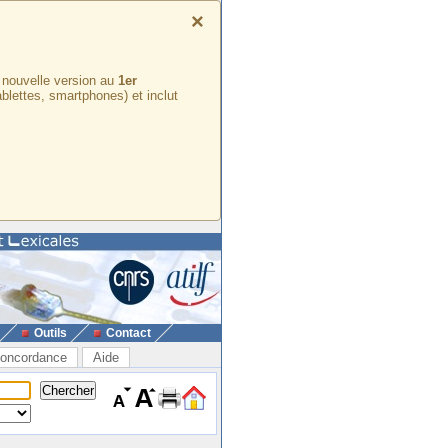
×
e nouvelle version au
1er
ablettes, smartphones) et inclut
Outils
Contact
oncordance
Aide