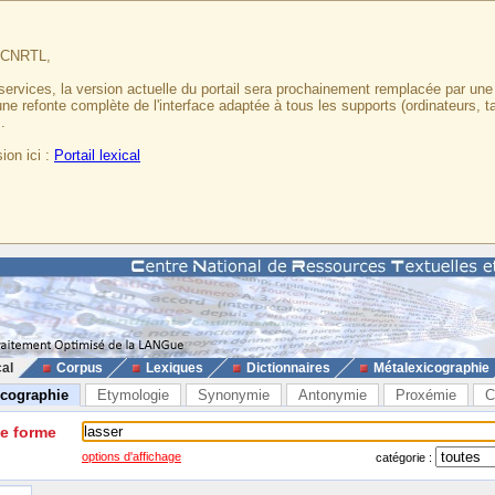
u CNRTL,
services, la version actuelle du portail sera prochainement remplacée par un
 une refonte complète de l'interface adaptée à tous les supports (ordinateurs, t
.
ion ici :
Portail lexical
cal
Corpus
Lexiques
Dictionnaires
Métalexicographie
icographie
Etymologie
Synonymie
Antonymie
Proxémie
C
ne forme
options d'affichage
catégorie :