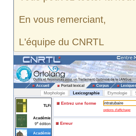
En vous remerciant,
L'équipe du CNRTL
Accueil
Portail lexical
Corpus
Lexique
Morphologie
Lexicographie
Etymologie
Entrez une forme
TLFi
options d'affichage
Académie
e
Erreur
9
édition
Académie