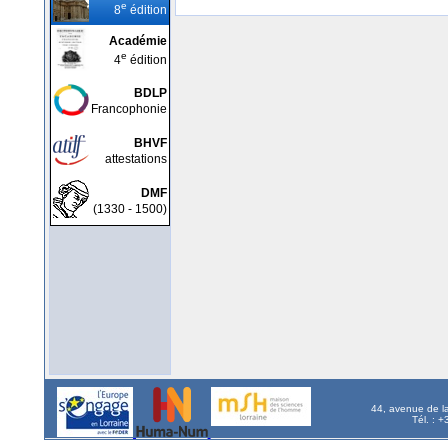
e
8
édition
Académie
e
4
édition
BDLP
Francophonie
BHVF
attestations
DMF
(1330 - 1500)
44, avenue de l
Tél. : 